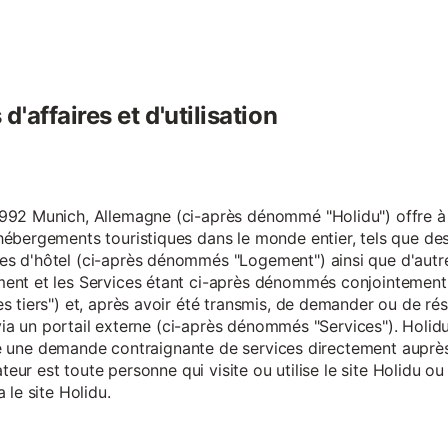
'affaires et d'utilisation
92 Munich, Allemagne (ci-après dénommé "Holidu") offre à se
hébergements touristiques dans le monde entier, tels que d
s d'hôtel (ci-après dénommés "Logement") ainsi que d'autre
nt et les Services étant ci-après dénommés conjointement "S
s tiers") et, après avoir été transmis, de demander ou de ré
e via un portail externe (ci-après dénommés "Services"). Holi
faire une demande contraignante de services directement aup
ateur est toute personne qui visite ou utilise le site Holidu o
 le site Holidu.