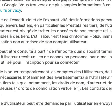
ou Google. Vous trouverez de plus amples informations à ce s
u.fr/privacy
.
le de l'exactitude et de l'exhaustivité des informations person
u'envers lestiers, en particulier les Prestataires tiers, de l'u
ilisateur est obligé de traiter les données de son compte utili
ibles à des tiers. L'utilisateur est tenu d'informer Holidu im
isation non autorisée de son compte utilisateur.
peut être consulté à partir de n'importe quel dispositif term
'Utilisateur reçoit un lien de connexion personnel par e-mail ou
tilisé pour l'inscription pour se connecter.
t de bloquer temporairement les comptes des Utilisateurs, de
nécessaires (notamment des avertissements) si l'Utilisateur 
 de tiers tels que, notamment, les droits de nom, d'auteur et
leuses (" droits de domiciliation virtuelle "). Les contrats d
.
 d'utilisateur peut être demandée par l'utilisateur en envoya