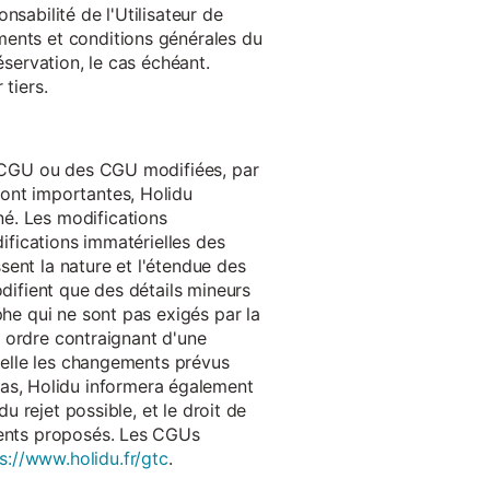
onsabilité de l'Utilisateur de
ments et conditions générales du
réservation, le cas échéant.
tiers.
es CGU ou des CGU modifiées, par
sont importantes, Holidu
é. Les modifications
difications immatérielles des
ssent la nature et l'étendue des
odifient que des détails mineurs
phe qui ne sont pas exigés par la
un ordre contraignant d'une
quelle les changements prévus
as, Holidu informera également
u rejet possible, et le droit de
ements proposés. Les CGUs
s://www.holidu.fr/gtc
.