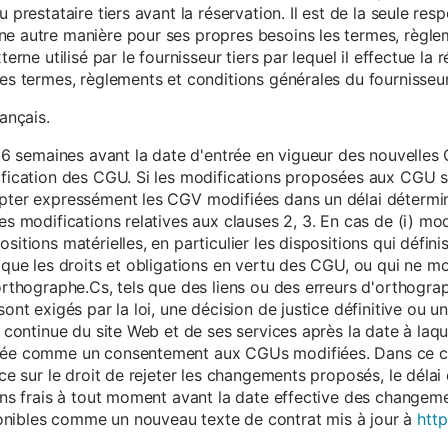
 prestataire tiers avant la réservation. Il est de la seule resp
ne autre manière pour ses propres besoins les termes, règle
terne utilisé par le fournisseur tiers par lequel il effectue la 
les termes, règlements et conditions générales du fournisseur 
rançais.
eur 6 semaines avant la date d'entrée en vigueur des nouvell
dification des CGU. Si les modifications proposées aux CGU 
epter expressément les CGV modifiées dans un délai détermin
es modifications relatives aux clauses 2, 3. En cas de (i) mo
sitions matérielles, en particulier les dispositions qui défini
i que les droits et obligations en vertu des CGU, ou qui ne m
'orthographe.Cs, tels que des liens ou des erreurs d'orthogra
sont exigés par la loi, une décision de justice définitive ou 
on continue du site Web et de ses services après la date à la
érée comme un consentement aux CGUs modifiées. Dans ce c
nce sur le droit de rejeter les changements proposés, le délai d
 sans frais à tout moment avant la date effective des chang
onibles comme un nouveau texte de contrat mis à jour à
http