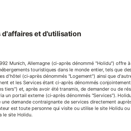
'affaires et d'utilisation
92 Munich, Allemagne (ci-après dénommé "Holidu") offre à se
hébergements touristiques dans le monde entier, tels que d
s d'hôtel (ci-après dénommés "Logement") ainsi que d'autre
nt et les Services étant ci-après dénommés conjointement "S
s tiers") et, après avoir été transmis, de demander ou de ré
e via un portail externe (ci-après dénommés "Services"). Holi
faire une demande contraignante de services directement aup
ateur est toute personne qui visite ou utilise le site Holidu o
 le site Holidu.