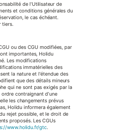
onsabilité de l'Utilisateur de
ments et conditions générales du
réservation, le cas échéant.
tiers.
es CGU ou des CGU modifiées, par
sont importantes, Holidu
é. Les modifications
difications immatérielles des
ssent la nature et l'étendue des
odifient que des détails mineurs
phe qui ne sont pas exigés par la
un ordre contraignant d'une
quelle les changements prévus
as, Holidu informera également
u rejet possible, et le droit de
ements proposés. Les CGUs
s://www.holidu.fr/gtc
.