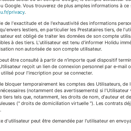
ou Google. Vous trouverez de plus amples informations à ce s
u.fr/privacy
.
le de l'exactitude et de l'exhaustivité des informations person
u'envers lestiers, en particulier les Prestataires tiers, de l'u
ilisateur est obligé de traiter les données de son compte utili
ibles à des tiers. L'utilisateur est tenu d'informer Holidu im
isation non autorisée de son compte utilisateur.
peut être consulté à partir de n'importe quel dispositif term
'Utilisateur reçoit un lien de connexion personnel par e-mail ou
tilisé pour l'inscription pour se connecter.
t de bloquer temporairement les comptes des Utilisateurs, de
nécessaires (notamment des avertissements) si l'Utilisateur 
 de tiers tels que, notamment, les droits de nom, d'auteur et
leuses (" droits de domiciliation virtuelle "). Les contrats d
.
 d'utilisateur peut être demandée par l'utilisateur en envoya