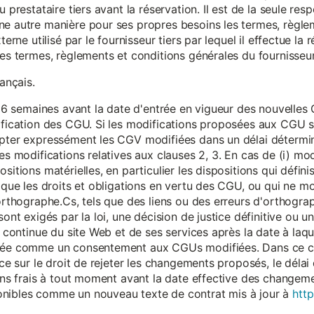
 prestataire tiers avant la réservation. Il est de la seule resp
ne autre manière pour ses propres besoins les termes, règle
terne utilisé par le fournisseur tiers par lequel il effectue la 
les termes, règlements et conditions générales du fournisseur 
rançais.
eur 6 semaines avant la date d'entrée en vigueur des nouvell
dification des CGU. Si les modifications proposées aux CGU 
epter expressément les CGV modifiées dans un délai détermin
es modifications relatives aux clauses 2, 3. En cas de (i) mo
sitions matérielles, en particulier les dispositions qui défini
i que les droits et obligations en vertu des CGU, ou qui ne m
'orthographe.Cs, tels que des liens ou des erreurs d'orthogra
sont exigés par la loi, une décision de justice définitive ou 
on continue du site Web et de ses services après la date à la
érée comme un consentement aux CGUs modifiées. Dans ce c
nce sur le droit de rejeter les changements proposés, le délai d
 sans frais à tout moment avant la date effective des chang
onibles comme un nouveau texte de contrat mis à jour à
http