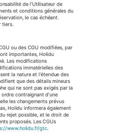
onsabilité de l'Utilisateur de
ments et conditions générales du
réservation, le cas échéant.
tiers.
es CGU ou des CGU modifiées, par
sont importantes, Holidu
é. Les modifications
difications immatérielles des
ssent la nature et l'étendue des
odifient que des détails mineurs
phe qui ne sont pas exigés par la
un ordre contraignant d'une
quelle les changements prévus
as, Holidu informera également
u rejet possible, et le droit de
ements proposés. Les CGUs
s://www.holidu.fr/gtc
.