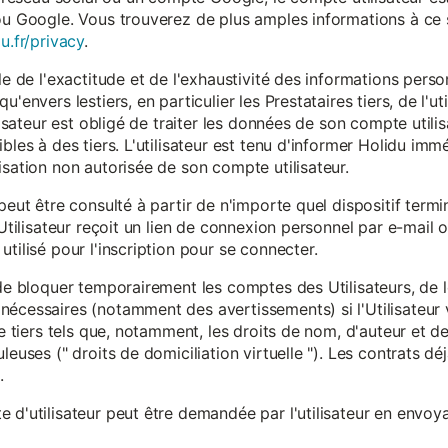
ou Google. Vous trouverez de plus amples informations à ce s
u.fr/privacy
.
le de l'exactitude et de l'exhaustivité des informations person
u'envers lestiers, en particulier les Prestataires tiers, de l'u
ilisateur est obligé de traiter les données de son compte utili
ibles à des tiers. L'utilisateur est tenu d'informer Holidu im
isation non autorisée de son compte utilisateur.
peut être consulté à partir de n'importe quel dispositif term
'Utilisateur reçoit un lien de connexion personnel par e-mail ou
tilisé pour l'inscription pour se connecter.
t de bloquer temporairement les comptes des Utilisateurs, de
nécessaires (notamment des avertissements) si l'Utilisateur 
 de tiers tels que, notamment, les droits de nom, d'auteur et
leuses (" droits de domiciliation virtuelle "). Les contrats d
.
 d'utilisateur peut être demandée par l'utilisateur en envoya