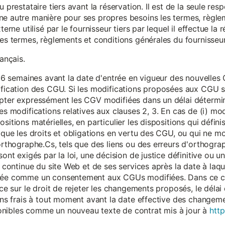
 prestataire tiers avant la réservation. Il est de la seule resp
ne autre manière pour ses propres besoins les termes, règle
terne utilisé par le fournisseur tiers par lequel il effectue la 
les termes, règlements et conditions générales du fournisseur 
rançais.
eur 6 semaines avant la date d'entrée en vigueur des nouvell
dification des CGU. Si les modifications proposées aux CGU 
epter expressément les CGV modifiées dans un délai détermin
es modifications relatives aux clauses 2, 3. En cas de (i) mo
sitions matérielles, en particulier les dispositions qui défini
i que les droits et obligations en vertu des CGU, ou qui ne m
'orthographe.Cs, tels que des liens ou des erreurs d'orthogra
sont exigés par la loi, une décision de justice définitive ou 
on continue du site Web et de ses services après la date à la
érée comme un consentement aux CGUs modifiées. Dans ce c
nce sur le droit de rejeter les changements proposés, le délai d
 sans frais à tout moment avant la date effective des chang
onibles comme un nouveau texte de contrat mis à jour à
http