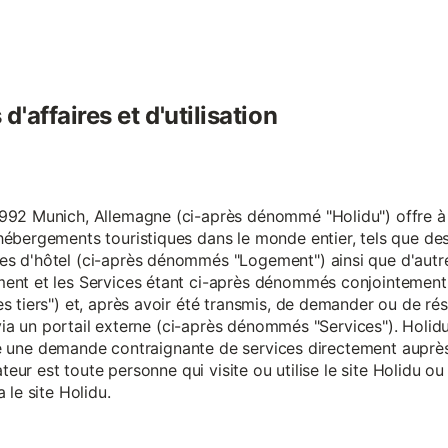
'affaires et d'utilisation
92 Munich, Allemagne (ci-après dénommé "Holidu") offre à se
hébergements touristiques dans le monde entier, tels que d
s d'hôtel (ci-après dénommés "Logement") ainsi que d'autre
nt et les Services étant ci-après dénommés conjointement "S
s tiers") et, après avoir été transmis, de demander ou de ré
e via un portail externe (ci-après dénommés "Services"). Holi
faire une demande contraignante de services directement aup
ateur est toute personne qui visite ou utilise le site Holidu o
 le site Holidu.