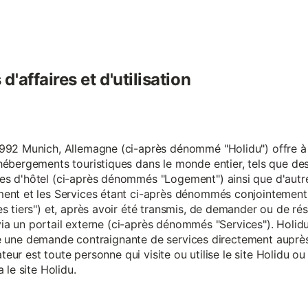
'affaires et d'utilisation
92 Munich, Allemagne (ci-après dénommé "Holidu") offre à se
hébergements touristiques dans le monde entier, tels que d
s d'hôtel (ci-après dénommés "Logement") ainsi que d'autre
nt et les Services étant ci-après dénommés conjointement "S
s tiers") et, après avoir été transmis, de demander ou de ré
e via un portail externe (ci-après dénommés "Services"). Holi
faire une demande contraignante de services directement aup
ateur est toute personne qui visite ou utilise le site Holidu o
 le site Holidu.