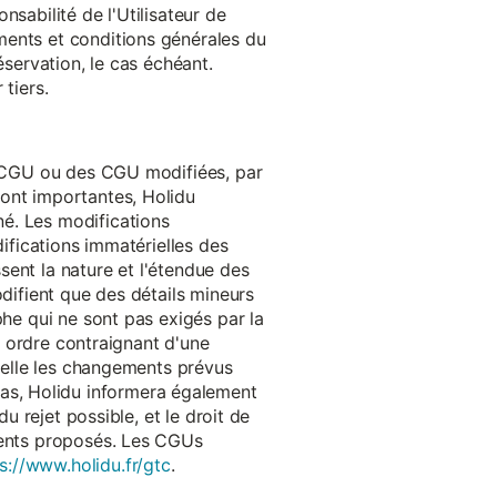
onsabilité de l'Utilisateur de
ments et conditions générales du
réservation, le cas échéant.
tiers.
es CGU ou des CGU modifiées, par
sont importantes, Holidu
é. Les modifications
difications immatérielles des
ssent la nature et l'étendue des
odifient que des détails mineurs
phe qui ne sont pas exigés par la
un ordre contraignant d'une
quelle les changements prévus
as, Holidu informera également
u rejet possible, et le droit de
ements proposés. Les CGUs
s://www.holidu.fr/gtc
.