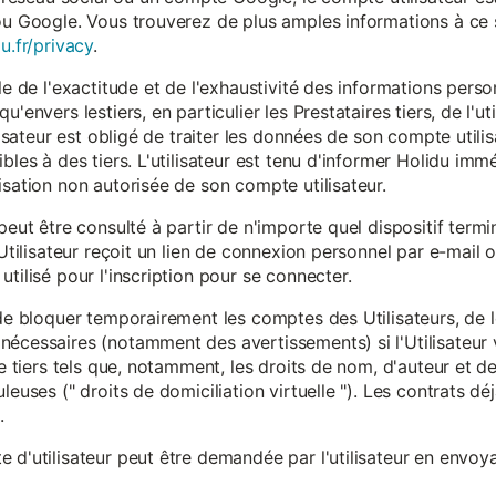
ou Google. Vous trouverez de plus amples informations à ce s
u.fr/privacy
.
le de l'exactitude et de l'exhaustivité des informations person
u'envers lestiers, en particulier les Prestataires tiers, de l'u
ilisateur est obligé de traiter les données de son compte utili
ibles à des tiers. L'utilisateur est tenu d'informer Holidu im
isation non autorisée de son compte utilisateur.
peut être consulté à partir de n'importe quel dispositif term
'Utilisateur reçoit un lien de connexion personnel par e-mail ou
tilisé pour l'inscription pour se connecter.
t de bloquer temporairement les comptes des Utilisateurs, de
nécessaires (notamment des avertissements) si l'Utilisateur 
 de tiers tels que, notamment, les droits de nom, d'auteur et
leuses (" droits de domiciliation virtuelle "). Les contrats d
.
 d'utilisateur peut être demandée par l'utilisateur en envoya