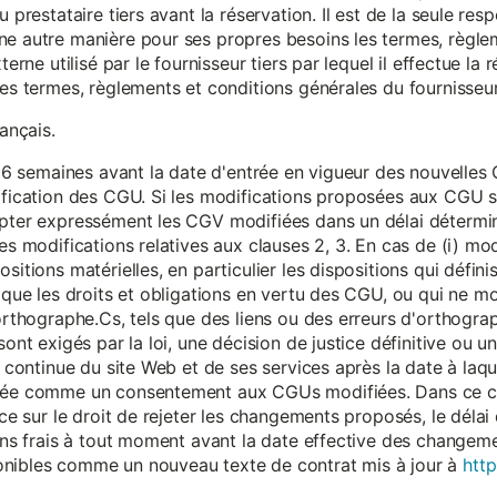
 prestataire tiers avant la réservation. Il est de la seule resp
ne autre manière pour ses propres besoins les termes, règle
terne utilisé par le fournisseur tiers par lequel il effectue la 
les termes, règlements et conditions générales du fournisseur 
rançais.
eur 6 semaines avant la date d'entrée en vigueur des nouvell
dification des CGU. Si les modifications proposées aux CGU 
epter expressément les CGV modifiées dans un délai détermin
es modifications relatives aux clauses 2, 3. En cas de (i) mo
sitions matérielles, en particulier les dispositions qui défini
i que les droits et obligations en vertu des CGU, ou qui ne m
'orthographe.Cs, tels que des liens ou des erreurs d'orthogra
sont exigés par la loi, une décision de justice définitive ou 
on continue du site Web et de ses services après la date à la
érée comme un consentement aux CGUs modifiées. Dans ce c
nce sur le droit de rejeter les changements proposés, le délai d
 sans frais à tout moment avant la date effective des chang
onibles comme un nouveau texte de contrat mis à jour à
http