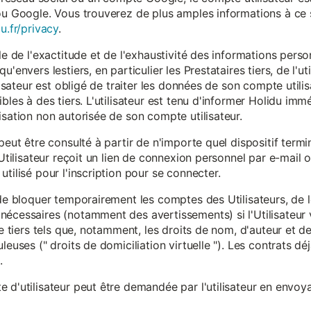
ou Google. Vous trouverez de plus amples informations à ce s
u.fr/privacy
.
le de l'exactitude et de l'exhaustivité des informations person
u'envers lestiers, en particulier les Prestataires tiers, de l'u
ilisateur est obligé de traiter les données de son compte utili
ibles à des tiers. L'utilisateur est tenu d'informer Holidu im
isation non autorisée de son compte utilisateur.
peut être consulté à partir de n'importe quel dispositif term
'Utilisateur reçoit un lien de connexion personnel par e-mail ou
tilisé pour l'inscription pour se connecter.
t de bloquer temporairement les comptes des Utilisateurs, de
nécessaires (notamment des avertissements) si l'Utilisateur 
 de tiers tels que, notamment, les droits de nom, d'auteur et
leuses (" droits de domiciliation virtuelle "). Les contrats d
.
 d'utilisateur peut être demandée par l'utilisateur en envoya