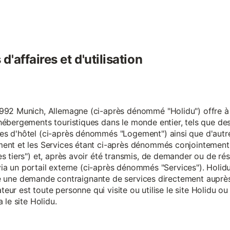
'affaires et d'utilisation
92 Munich, Allemagne (ci-après dénommé "Holidu") offre à se
hébergements touristiques dans le monde entier, tels que d
s d'hôtel (ci-après dénommés "Logement") ainsi que d'autre
nt et les Services étant ci-après dénommés conjointement "S
s tiers") et, après avoir été transmis, de demander ou de ré
e via un portail externe (ci-après dénommés "Services"). Holi
faire une demande contraignante de services directement aup
ateur est toute personne qui visite ou utilise le site Holidu o
 le site Holidu.