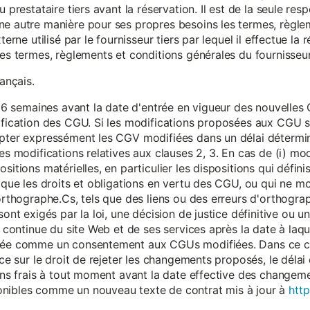
 prestataire tiers avant la réservation. Il est de la seule resp
ne autre manière pour ses propres besoins les termes, règle
terne utilisé par le fournisseur tiers par lequel il effectue la 
les termes, règlements et conditions générales du fournisseur 
rançais.
eur 6 semaines avant la date d'entrée en vigueur des nouvell
dification des CGU. Si les modifications proposées aux CGU 
epter expressément les CGV modifiées dans un délai détermin
es modifications relatives aux clauses 2, 3. En cas de (i) mo
sitions matérielles, en particulier les dispositions qui défini
i que les droits et obligations en vertu des CGU, ou qui ne m
'orthographe.Cs, tels que des liens ou des erreurs d'orthogra
sont exigés par la loi, une décision de justice définitive ou 
on continue du site Web et de ses services après la date à la
érée comme un consentement aux CGUs modifiées. Dans ce c
nce sur le droit de rejeter les changements proposés, le délai d
 sans frais à tout moment avant la date effective des chang
onibles comme un nouveau texte de contrat mis à jour à
http