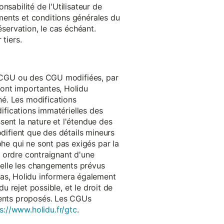
onsabilité de l'Utilisateur de
ments et conditions générales du
réservation, le cas échéant.
tiers.
es CGU ou des CGU modifiées, par
sont importantes, Holidu
é. Les modifications
difications immatérielles des
ssent la nature et l'étendue des
odifient que des détails mineurs
phe qui ne sont pas exigés par la
un ordre contraignant d'une
quelle les changements prévus
as, Holidu informera également
u rejet possible, et le droit de
ements proposés. Les CGUs
s://www.holidu.fr/gtc
.