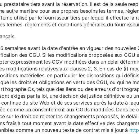
 prestataire tiers avant la réservation. Il est de la seule resp
ne autre manière pour ses propres besoins les termes, règle
terne utilisé par le fournisseur tiers par lequel il effectue la 
les termes, règlements et conditions générales du fournisseur 
rançais.
eur 6 semaines avant la date d'entrée en vigueur des nouvell
dification des CGU. Si les modifications proposées aux CGU 
epter expressément les CGV modifiées dans un délai détermin
es modifications relatives aux clauses 2, 3. En cas de (i) mo
sitions matérielles, en particulier les dispositions qui défini
i que les droits et obligations en vertu des CGU, ou qui ne m
'orthographe.Cs, tels que des liens ou des erreurs d'orthogra
sont exigés par la loi, une décision de justice définitive ou 
on continue du site Web et de ses services après la date à la
érée comme un consentement aux CGUs modifiées. Dans ce c
nce sur le droit de rejeter les changements proposés, le délai d
 sans frais à tout moment avant la date effective des chang
onibles comme un nouveau texte de contrat mis à jour à
http