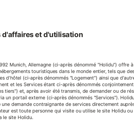
'affaires et d'utilisation
92 Munich, Allemagne (ci-après dénommé "Holidu") offre à se
hébergements touristiques dans le monde entier, tels que d
s d'hôtel (ci-après dénommés "Logement") ainsi que d'autre
nt et les Services étant ci-après dénommés conjointement "S
s tiers") et, après avoir été transmis, de demander ou de ré
e via un portail externe (ci-après dénommés "Services"). Holi
faire une demande contraignante de services directement aup
ateur est toute personne qui visite ou utilise le site Holidu o
 le site Holidu.