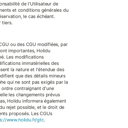
onsabilité de l'Utilisateur de
ments et conditions générales du
réservation, le cas échéant.
tiers.
es CGU ou des CGU modifiées, par
sont importantes, Holidu
é. Les modifications
difications immatérielles des
ssent la nature et l'étendue des
odifient que des détails mineurs
phe qui ne sont pas exigés par la
un ordre contraignant d'une
quelle les changements prévus
as, Holidu informera également
u rejet possible, et le droit de
ements proposés. Les CGUs
s://www.holidu.fr/gtc
.