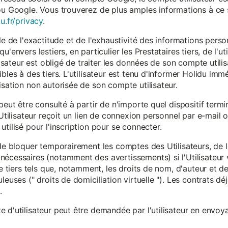
ou Google. Vous trouverez de plus amples informations à ce s
u.fr/privacy
.
le de l'exactitude et de l'exhaustivité des informations person
u'envers lestiers, en particulier les Prestataires tiers, de l'u
ilisateur est obligé de traiter les données de son compte utili
ibles à des tiers. L'utilisateur est tenu d'informer Holidu im
isation non autorisée de son compte utilisateur.
peut être consulté à partir de n'importe quel dispositif term
'Utilisateur reçoit un lien de connexion personnel par e-mail ou
tilisé pour l'inscription pour se connecter.
t de bloquer temporairement les comptes des Utilisateurs, de
nécessaires (notamment des avertissements) si l'Utilisateur 
 de tiers tels que, notamment, les droits de nom, d'auteur et
leuses (" droits de domiciliation virtuelle "). Les contrats d
.
 d'utilisateur peut être demandée par l'utilisateur en envoya