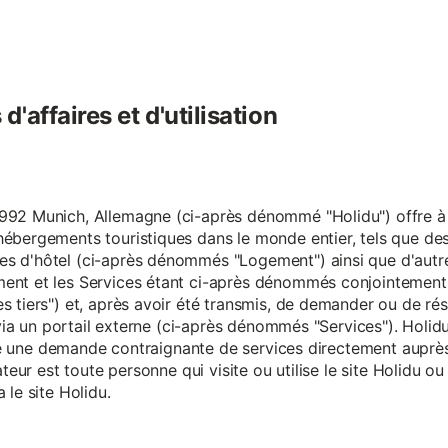
'affaires et d'utilisation
92 Munich, Allemagne (ci-après dénommé "Holidu") offre à se
hébergements touristiques dans le monde entier, tels que d
s d'hôtel (ci-après dénommés "Logement") ainsi que d'autre
nt et les Services étant ci-après dénommés conjointement "S
s tiers") et, après avoir été transmis, de demander ou de ré
e via un portail externe (ci-après dénommés "Services"). Holi
faire une demande contraignante de services directement aup
ateur est toute personne qui visite ou utilise le site Holidu o
 le site Holidu.