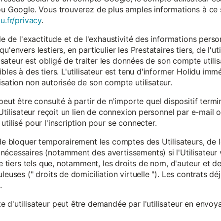
ou Google. Vous trouverez de plus amples informations à ce s
u.fr/privacy
.
le de l'exactitude et de l'exhaustivité des informations person
u'envers lestiers, en particulier les Prestataires tiers, de l'u
ilisateur est obligé de traiter les données de son compte utili
ibles à des tiers. L'utilisateur est tenu d'informer Holidu im
isation non autorisée de son compte utilisateur.
peut être consulté à partir de n'importe quel dispositif term
'Utilisateur reçoit un lien de connexion personnel par e-mail ou
tilisé pour l'inscription pour se connecter.
t de bloquer temporairement les comptes des Utilisateurs, de
nécessaires (notamment des avertissements) si l'Utilisateur 
 de tiers tels que, notamment, les droits de nom, d'auteur et
leuses (" droits de domiciliation virtuelle "). Les contrats d
.
 d'utilisateur peut être demandée par l'utilisateur en envoya