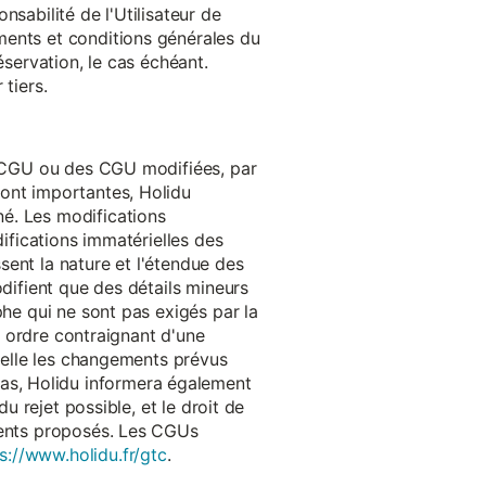
onsabilité de l'Utilisateur de
ments et conditions générales du
réservation, le cas échéant.
tiers.
es CGU ou des CGU modifiées, par
sont importantes, Holidu
é. Les modifications
difications immatérielles des
ssent la nature et l'étendue des
odifient que des détails mineurs
phe qui ne sont pas exigés par la
un ordre contraignant d'une
quelle les changements prévus
as, Holidu informera également
u rejet possible, et le droit de
ements proposés. Les CGUs
s://www.holidu.fr/gtc
.