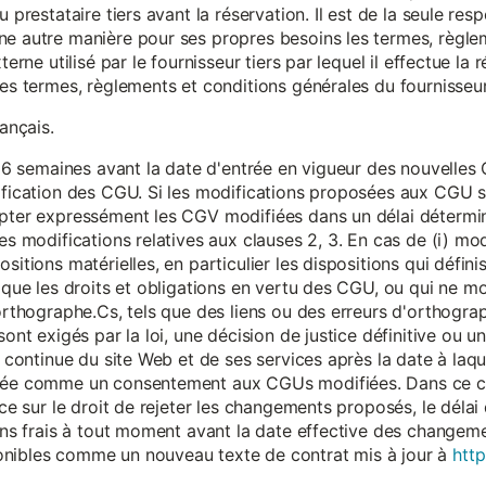
 prestataire tiers avant la réservation. Il est de la seule resp
ne autre manière pour ses propres besoins les termes, règle
terne utilisé par le fournisseur tiers par lequel il effectue la 
les termes, règlements et conditions générales du fournisseur 
rançais.
eur 6 semaines avant la date d'entrée en vigueur des nouvell
dification des CGU. Si les modifications proposées aux CGU 
epter expressément les CGV modifiées dans un délai détermin
es modifications relatives aux clauses 2, 3. En cas de (i) mo
sitions matérielles, en particulier les dispositions qui défini
i que les droits et obligations en vertu des CGU, ou qui ne m
'orthographe.Cs, tels que des liens ou des erreurs d'orthogra
sont exigés par la loi, une décision de justice définitive ou 
on continue du site Web et de ses services après la date à la
érée comme un consentement aux CGUs modifiées. Dans ce c
nce sur le droit de rejeter les changements proposés, le délai d
 sans frais à tout moment avant la date effective des chang
onibles comme un nouveau texte de contrat mis à jour à
http