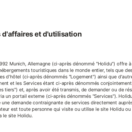
'affaires et d'utilisation
92 Munich, Allemagne (ci-après dénommé "Holidu") offre à se
hébergements touristiques dans le monde entier, tels que d
s d'hôtel (ci-après dénommés "Logement") ainsi que d'autre
nt et les Services étant ci-après dénommés conjointement "S
s tiers") et, après avoir été transmis, de demander ou de ré
e via un portail externe (ci-après dénommés "Services"). Holi
faire une demande contraignante de services directement aup
ateur est toute personne qui visite ou utilise le site Holidu o
 le site Holidu.