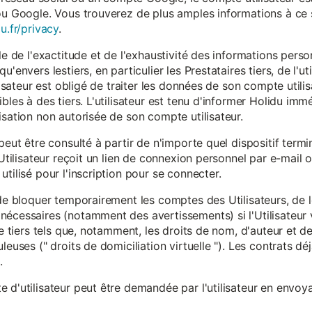
ou Google. Vous trouverez de plus amples informations à ce s
u.fr/privacy
.
le de l'exactitude et de l'exhaustivité des informations person
u'envers lestiers, en particulier les Prestataires tiers, de l'u
ilisateur est obligé de traiter les données de son compte utili
ibles à des tiers. L'utilisateur est tenu d'informer Holidu im
isation non autorisée de son compte utilisateur.
peut être consulté à partir de n'importe quel dispositif term
'Utilisateur reçoit un lien de connexion personnel par e-mail ou
tilisé pour l'inscription pour se connecter.
t de bloquer temporairement les comptes des Utilisateurs, de
nécessaires (notamment des avertissements) si l'Utilisateur 
 de tiers tels que, notamment, les droits de nom, d'auteur et
leuses (" droits de domiciliation virtuelle "). Les contrats d
.
 d'utilisateur peut être demandée par l'utilisateur en envoya