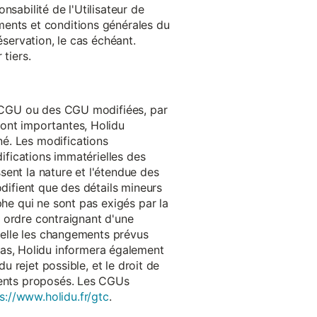
onsabilité de l'Utilisateur de
ments et conditions générales du
réservation, le cas échéant.
tiers.
es CGU ou des CGU modifiées, par
sont importantes, Holidu
é. Les modifications
difications immatérielles des
ssent la nature et l'étendue des
odifient que des détails mineurs
phe qui ne sont pas exigés par la
un ordre contraignant d'une
quelle les changements prévus
as, Holidu informera également
u rejet possible, et le droit de
ements proposés. Les CGUs
s://www.holidu.fr/gtc
.