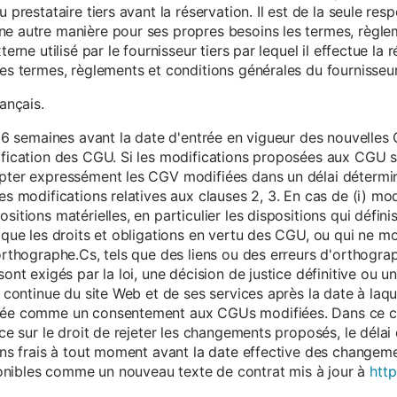
 prestataire tiers avant la réservation. Il est de la seule resp
ne autre manière pour ses propres besoins les termes, règle
terne utilisé par le fournisseur tiers par lequel il effectue la 
les termes, règlements et conditions générales du fournisseur 
rançais.
eur 6 semaines avant la date d'entrée en vigueur des nouvell
dification des CGU. Si les modifications proposées aux CGU 
epter expressément les CGV modifiées dans un délai détermin
es modifications relatives aux clauses 2, 3. En cas de (i) mo
sitions matérielles, en particulier les dispositions qui défini
i que les droits et obligations en vertu des CGU, ou qui ne m
'orthographe.Cs, tels que des liens ou des erreurs d'orthogra
sont exigés par la loi, une décision de justice définitive ou 
on continue du site Web et de ses services après la date à la
érée comme un consentement aux CGUs modifiées. Dans ce c
nce sur le droit de rejeter les changements proposés, le délai d
 sans frais à tout moment avant la date effective des chang
onibles comme un nouveau texte de contrat mis à jour à
http