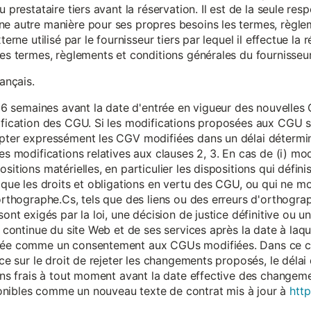
 prestataire tiers avant la réservation. Il est de la seule resp
ne autre manière pour ses propres besoins les termes, règle
terne utilisé par le fournisseur tiers par lequel il effectue la 
les termes, règlements et conditions générales du fournisseur 
rançais.
eur 6 semaines avant la date d'entrée en vigueur des nouvell
dification des CGU. Si les modifications proposées aux CGU 
epter expressément les CGV modifiées dans un délai détermin
es modifications relatives aux clauses 2, 3. En cas de (i) mo
sitions matérielles, en particulier les dispositions qui défini
i que les droits et obligations en vertu des CGU, ou qui ne m
'orthographe.Cs, tels que des liens ou des erreurs d'orthogra
sont exigés par la loi, une décision de justice définitive ou 
on continue du site Web et de ses services après la date à la
érée comme un consentement aux CGUs modifiées. Dans ce c
nce sur le droit de rejeter les changements proposés, le délai d
 sans frais à tout moment avant la date effective des chang
onibles comme un nouveau texte de contrat mis à jour à
http