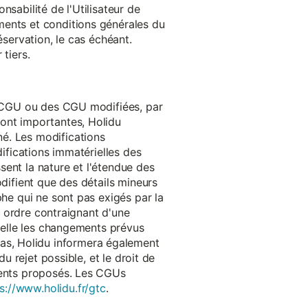
onsabilité de l'Utilisateur de
ments et conditions générales du
réservation, le cas échéant.
tiers.
es CGU ou des CGU modifiées, par
sont importantes, Holidu
é. Les modifications
difications immatérielles des
ssent la nature et l'étendue des
odifient que des détails mineurs
phe qui ne sont pas exigés par la
un ordre contraignant d'une
quelle les changements prévus
as, Holidu informera également
u rejet possible, et le droit de
ements proposés. Les CGUs
s://www.holidu.fr/gtc
.