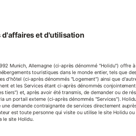
'affaires et d'utilisation
92 Munich, Allemagne (ci-après dénommé "Holidu") offre à se
hébergements touristiques dans le monde entier, tels que d
s d'hôtel (ci-après dénommés "Logement") ainsi que d'autre
nt et les Services étant ci-après dénommés conjointement "S
s tiers") et, après avoir été transmis, de demander ou de ré
e via un portail externe (ci-après dénommés "Services"). Holi
faire une demande contraignante de services directement aup
ateur est toute personne qui visite ou utilise le site Holidu o
 le site Holidu.