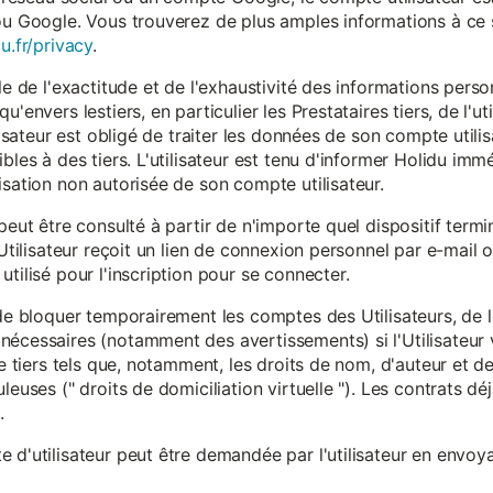
ou Google. Vous trouverez de plus amples informations à ce s
u.fr/privacy
.
le de l'exactitude et de l'exhaustivité des informations person
u'envers lestiers, en particulier les Prestataires tiers, de l'u
ilisateur est obligé de traiter les données de son compte utili
ibles à des tiers. L'utilisateur est tenu d'informer Holidu im
isation non autorisée de son compte utilisateur.
peut être consulté à partir de n'importe quel dispositif term
'Utilisateur reçoit un lien de connexion personnel par e-mail ou
tilisé pour l'inscription pour se connecter.
t de bloquer temporairement les comptes des Utilisateurs, de
nécessaires (notamment des avertissements) si l'Utilisateur 
 de tiers tels que, notamment, les droits de nom, d'auteur et
leuses (" droits de domiciliation virtuelle "). Les contrats d
.
 d'utilisateur peut être demandée par l'utilisateur en envoya