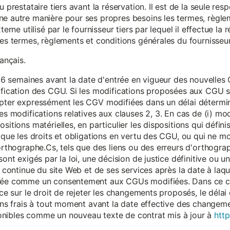
 prestataire tiers avant la réservation. Il est de la seule resp
ne autre manière pour ses propres besoins les termes, règle
terne utilisé par le fournisseur tiers par lequel il effectue la 
les termes, règlements et conditions générales du fournisseur 
rançais.
eur 6 semaines avant la date d'entrée en vigueur des nouvell
dification des CGU. Si les modifications proposées aux CGU 
epter expressément les CGV modifiées dans un délai détermin
es modifications relatives aux clauses 2, 3. En cas de (i) mo
sitions matérielles, en particulier les dispositions qui défini
i que les droits et obligations en vertu des CGU, ou qui ne m
'orthographe.Cs, tels que des liens ou des erreurs d'orthogra
sont exigés par la loi, une décision de justice définitive ou 
on continue du site Web et de ses services après la date à la
érée comme un consentement aux CGUs modifiées. Dans ce c
nce sur le droit de rejeter les changements proposés, le délai d
 sans frais à tout moment avant la date effective des chang
onibles comme un nouveau texte de contrat mis à jour à
http