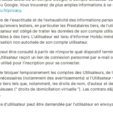
ou Google. Vous trouverez de plus amples informations à ce s
u.fr/privacy
.
le de l'exactitude et de l'exhaustivité des informations person
u'envers lestiers, en particulier les Prestataires tiers, de l'u
ilisateur est obligé de traiter les données de son compte utili
ibles à des tiers. L'utilisateur est tenu d'informer Holidu im
isation non autorisée de son compte utilisateur.
peut être consulté à partir de n'importe quel dispositif term
'Utilisateur reçoit un lien de connexion personnel par e-mail ou
tilisé pour l'inscription pour se connecter.
t de bloquer temporairement les comptes des Utilisateurs, de
nécessaires (notamment des avertissements) si l'Utilisateur 
 de tiers tels que, notamment, les droits de nom, d'auteur et
leuses (" droits de domiciliation virtuelle "). Les contrats d
.
 d'utilisateur peut être demandée par l'utilisateur en envoya