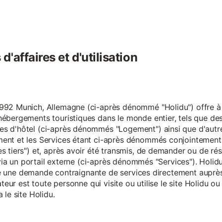
'affaires et d'utilisation
92 Munich, Allemagne (ci-après dénommé "Holidu") offre à se
hébergements touristiques dans le monde entier, tels que d
s d'hôtel (ci-après dénommés "Logement") ainsi que d'autre
nt et les Services étant ci-après dénommés conjointement "S
s tiers") et, après avoir été transmis, de demander ou de ré
e via un portail externe (ci-après dénommés "Services"). Holi
faire une demande contraignante de services directement aup
ateur est toute personne qui visite ou utilise le site Holidu o
 le site Holidu.