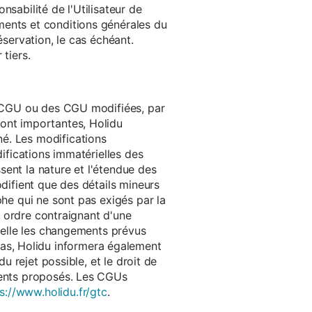
onsabilité de l'Utilisateur de
ments et conditions générales du
réservation, le cas échéant.
tiers.
es CGU ou des CGU modifiées, par
sont importantes, Holidu
é. Les modifications
difications immatérielles des
ssent la nature et l'étendue des
odifient que des détails mineurs
phe qui ne sont pas exigés par la
un ordre contraignant d'une
quelle les changements prévus
as, Holidu informera également
u rejet possible, et le droit de
ements proposés. Les CGUs
s://www.holidu.fr/gtc
.