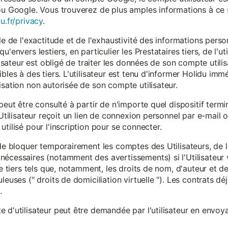
ou Google. Vous trouverez de plus amples informations à ce s
u.fr/privacy
.
le de l'exactitude et de l'exhaustivité des informations person
u'envers lestiers, en particulier les Prestataires tiers, de l'u
ilisateur est obligé de traiter les données de son compte utili
ibles à des tiers. L'utilisateur est tenu d'informer Holidu im
isation non autorisée de son compte utilisateur.
peut être consulté à partir de n'importe quel dispositif term
'Utilisateur reçoit un lien de connexion personnel par e-mail ou
tilisé pour l'inscription pour se connecter.
t de bloquer temporairement les comptes des Utilisateurs, de
nécessaires (notamment des avertissements) si l'Utilisateur 
 de tiers tels que, notamment, les droits de nom, d'auteur et
leuses (" droits de domiciliation virtuelle "). Les contrats d
.
 d'utilisateur peut être demandée par l'utilisateur en envoya