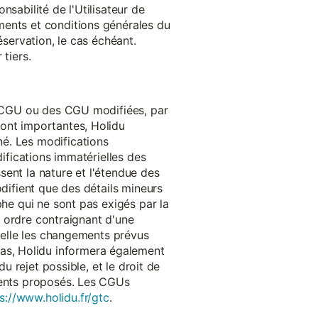
onsabilité de l'Utilisateur de
ments et conditions générales du
réservation, le cas échéant.
tiers.
es CGU ou des CGU modifiées, par
sont importantes, Holidu
é. Les modifications
difications immatérielles des
ssent la nature et l'étendue des
odifient que des détails mineurs
phe qui ne sont pas exigés par la
un ordre contraignant d'une
quelle les changements prévus
as, Holidu informera également
u rejet possible, et le droit de
ements proposés. Les CGUs
s://www.holidu.fr/gtc
.