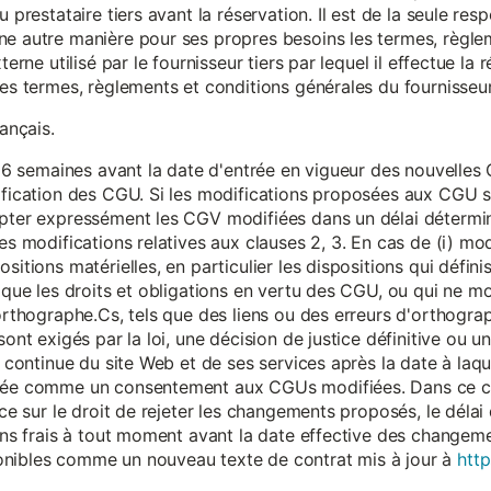
 prestataire tiers avant la réservation. Il est de la seule resp
ne autre manière pour ses propres besoins les termes, règle
terne utilisé par le fournisseur tiers par lequel il effectue la 
les termes, règlements et conditions générales du fournisseur 
rançais.
eur 6 semaines avant la date d'entrée en vigueur des nouvell
dification des CGU. Si les modifications proposées aux CGU 
epter expressément les CGV modifiées dans un délai détermin
es modifications relatives aux clauses 2, 3. En cas de (i) mo
sitions matérielles, en particulier les dispositions qui défini
i que les droits et obligations en vertu des CGU, ou qui ne m
'orthographe.Cs, tels que des liens ou des erreurs d'orthogra
sont exigés par la loi, une décision de justice définitive ou 
on continue du site Web et de ses services après la date à la
érée comme un consentement aux CGUs modifiées. Dans ce c
nce sur le droit de rejeter les changements proposés, le délai d
 sans frais à tout moment avant la date effective des chang
onibles comme un nouveau texte de contrat mis à jour à
http