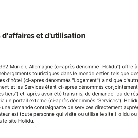
'affaires et d'utilisation
92 Munich, Allemagne (ci-après dénommé "Holidu") offre à se
hébergements touristiques dans le monde entier, tels que d
s d'hôtel (ci-après dénommés "Logement") ainsi que d'autre
nt et les Services étant ci-après dénommés conjointement "S
s tiers") et, après avoir été transmis, de demander ou de ré
e via un portail externe (ci-après dénommés "Services"). Holi
faire une demande contraignante de services directement aup
ateur est toute personne qui visite ou utilise le site Holidu o
 le site Holidu.