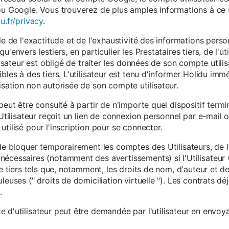
ou Google. Vous trouverez de plus amples informations à ce s
u.fr/privacy
.
le de l'exactitude et de l'exhaustivité des informations person
u'envers lestiers, en particulier les Prestataires tiers, de l'u
ilisateur est obligé de traiter les données de son compte utili
ibles à des tiers. L'utilisateur est tenu d'informer Holidu im
isation non autorisée de son compte utilisateur.
peut être consulté à partir de n'importe quel dispositif term
'Utilisateur reçoit un lien de connexion personnel par e-mail ou
tilisé pour l'inscription pour se connecter.
t de bloquer temporairement les comptes des Utilisateurs, de
nécessaires (notamment des avertissements) si l'Utilisateur 
 de tiers tels que, notamment, les droits de nom, d'auteur et
leuses (" droits de domiciliation virtuelle "). Les contrats d
.
 d'utilisateur peut être demandée par l'utilisateur en envoya