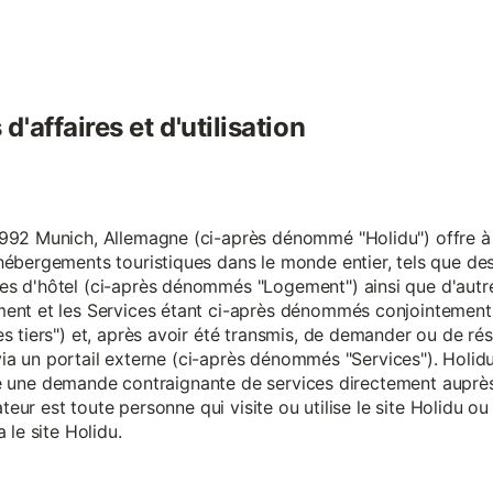
'affaires et d'utilisation
92 Munich, Allemagne (ci-après dénommé "Holidu") offre à se
hébergements touristiques dans le monde entier, tels que d
s d'hôtel (ci-après dénommés "Logement") ainsi que d'autre
nt et les Services étant ci-après dénommés conjointement "S
s tiers") et, après avoir été transmis, de demander ou de ré
e via un portail externe (ci-après dénommés "Services"). Holi
faire une demande contraignante de services directement aup
ateur est toute personne qui visite ou utilise le site Holidu o
 le site Holidu.