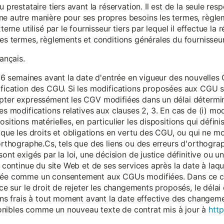
 prestataire tiers avant la réservation. Il est de la seule resp
ne autre manière pour ses propres besoins les termes, règle
terne utilisé par le fournisseur tiers par lequel il effectue la 
les termes, règlements et conditions générales du fournisseur 
rançais.
eur 6 semaines avant la date d'entrée en vigueur des nouvell
dification des CGU. Si les modifications proposées aux CGU 
epter expressément les CGV modifiées dans un délai détermin
es modifications relatives aux clauses 2, 3. En cas de (i) mo
sitions matérielles, en particulier les dispositions qui défini
i que les droits et obligations en vertu des CGU, ou qui ne m
'orthographe.Cs, tels que des liens ou des erreurs d'orthogra
sont exigés par la loi, une décision de justice définitive ou 
on continue du site Web et de ses services après la date à la
érée comme un consentement aux CGUs modifiées. Dans ce c
nce sur le droit de rejeter les changements proposés, le délai d
 sans frais à tout moment avant la date effective des chang
onibles comme un nouveau texte de contrat mis à jour à
http