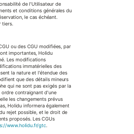
onsabilité de l'Utilisateur de
ments et conditions générales du
réservation, le cas échéant.
tiers.
es CGU ou des CGU modifiées, par
sont importantes, Holidu
é. Les modifications
difications immatérielles des
ssent la nature et l'étendue des
odifient que des détails mineurs
phe qui ne sont pas exigés par la
un ordre contraignant d'une
quelle les changements prévus
as, Holidu informera également
u rejet possible, et le droit de
ements proposés. Les CGUs
s://www.holidu.fr/gtc
.