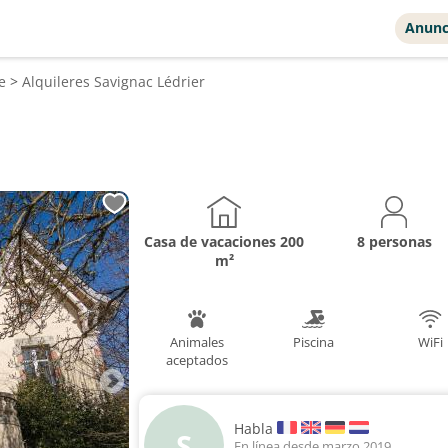
Anunc
e
>
Alquileres
Savignac Lédrier
Casa de vacaciones
200
8 personas
m²
Animales
Piscina
WiFi
aceptados
Habla
S
En línea desde marzo 2019