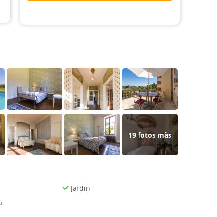
19
fotos màs
Jardín
a