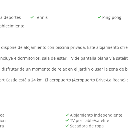
ra deportes
Tennis
Ping pong
tablecimiento
 dispone de alojamiento con piscina privada. Este alojamiento ofrec
e incluye 4 dormitorios, sala de estar, TV de pantalla plana vía sat
bre, disfrutar de un momento de relax en el jardín o usar la zona de 
ort Castle está a 24 km. El aeropuerto (Aeropuerto Brive-La Roche) 
oa
Alojamiento independiente
ión
TV por cable/satélite
ra
Secadora de ropa