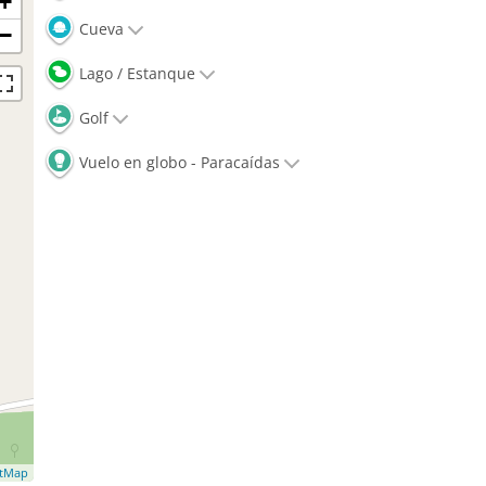
+
Cueva
−
Lago / Estanque
Golf
Vuelo en globo - Paracaídas
etMap