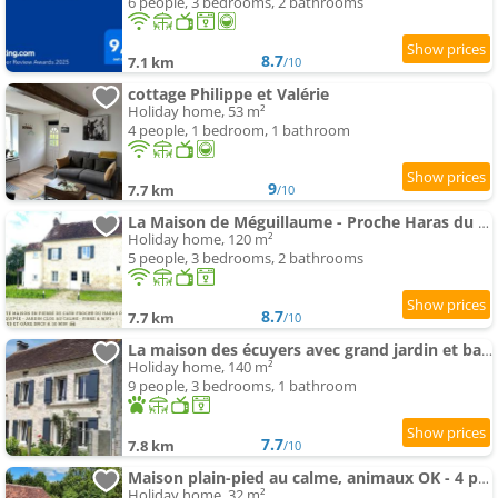
6 people, 3 bedrooms, 2 bathrooms
8.7
7.1 km
/10
cottage Philippe et Valérie
Holiday home, 53 m²
4 people, 1 bedroom, 1 bathroom
9
7.7 km
/10
La Maison de Méguillaume - Proche Haras du Pin et Argentan - Calme
Holiday home, 120 m²
5 people, 3 bedrooms, 2 bathrooms
8.7
7.7 km
/10
La maison des écuyers avec grand jardin et barbecue
Holiday home, 140 m²
9 people, 3 bedrooms, 1 bathroom
7.7
7.8 km
/10
Maison plain-pied au calme, animaux OK - 4 pers. - FR-1-497-265
Holiday home, 32 m²