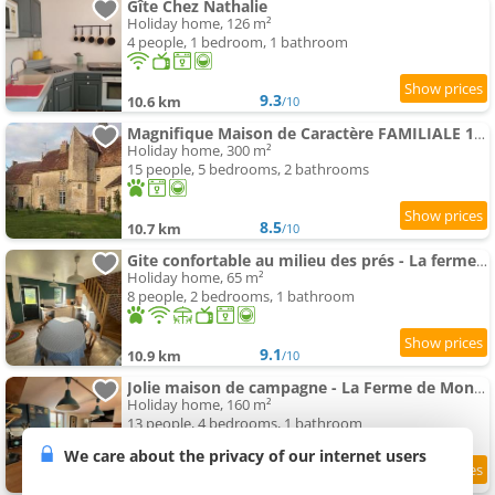
Gîte Chez Nathalie
Holiday home, 126 m²
4 people, 1 bedroom, 1 bathroom
9.3
10.6 km
/10
Magnifique Maison de Caractère FAMILIALE 19 Couchages
Holiday home, 300 m²
15 people, 5 bedrooms, 2 bathrooms
8.5
10.7 km
/10
Gite confortable au milieu des prés - La ferme de Montigny
Holiday home, 65 m²
8 people, 2 bedrooms, 1 bathroom
9.1
10.9 km
/10
Jolie maison de campagne - La Ferme de Montigny, Orne
Holiday home, 160 m²
13 people, 4 bedrooms, 1 bathroom
We care about the privacy of our internet users
6.5
10.9 km
/10