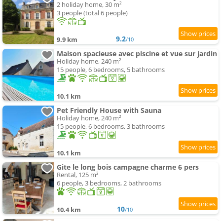
2 holiday home, 30 m²
3 people (total 6 people)
9.2
9.9 km
/10
Maison spacieuse avec piscine et vue sur jardin
Holiday home, 240 m²
15 people, 6 bedrooms, 5 bathrooms
10.1 km
Pet Friendly House with Sauna
Holiday home, 240 m²
15 people, 6 bedrooms, 3 bathrooms
10.1 km
Gite le long bois campagne charme 6 pers
Rental, 125 m²
6 people, 3 bedrooms, 2 bathrooms
10
10.4 km
/10