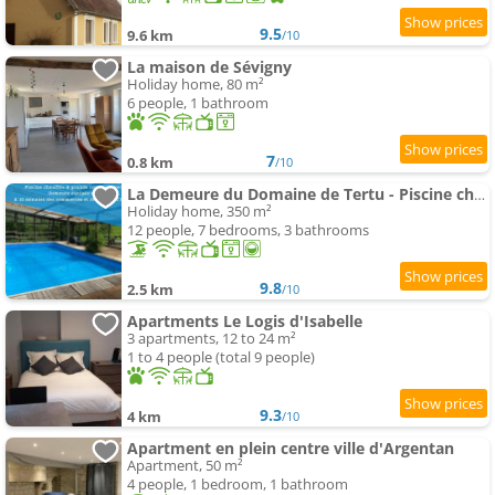
9.5
9.6 km
/10
La maison de Sévigny
Holiday home, 80 m²
6 people, 1 bathroom
7
0.8 km
/10
La Demeure du Domaine de Tertu - Piscine chauffée - Calme - Forêt
Holiday home, 350 m²
12 people, 7 bedrooms, 3 bathrooms
9.8
2.5 km
/10
Apartments Le Logis d'Isabelle
3 apartments, 12 to 24 m²
1 to 4 people (total 9 people)
9.3
4 km
/10
Apartment en plein centre ville d'Argentan
Apartment, 50 m²
4 people, 1 bedroom, 1 bathroom