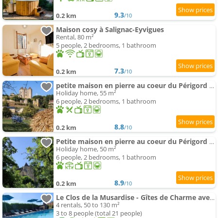
9.3
0.2 km
/10
Maison cosy à Salignac-Eyvigues
Rental, 80 m²
5 people, 2 bedrooms, 1 bathroom
7.3
0.2 km
/10
petite maison en pierre au coeur du Périgord noir
Holiday home, 55 m²
6 people, 2 bedrooms, 1 bathroom
8.8
0.2 km
/10
Petite maison en pierre au coeur du Périgord noir proche de Sarlat et Rocamadour
Holiday home, 50 m²
6 people, 2 bedrooms, 1 bathroom
8.9
0.2 km
/10
Le Clos de la Musardise - Gîtes de Charme avec Piscine Chauffée
4 rentals, 50 to 130 m²
3 to 8 people (total 21 people)