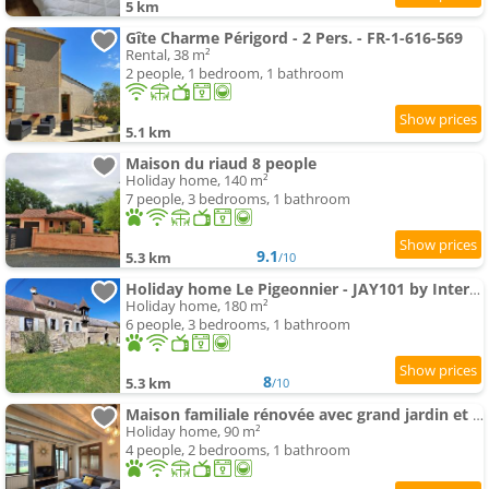
5 km
Gîte Charme Périgord - 2 Pers. - FR-1-616-569
Rental, 38 m²
2 people, 1 bedroom, 1 bathroom
5.1 km
Maison du riaud 8 people
Holiday home, 140 m²
7 people, 3 bedrooms, 1 bathroom
9.1
5.3 km
/10
Holiday home Le Pigeonnier - JAY101 by Interhome
Holiday home, 180 m²
6 people, 3 bedrooms, 1 bathroom
8
5.3 km
/10
Maison familiale rénovée avec grand jardin et animaux acceptés - FR-1-616-520
Holiday home, 90 m²
4 people, 2 bedrooms, 1 bathroom