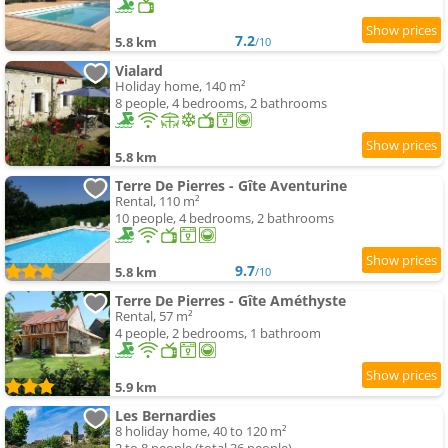
7.2
5.8 km
/10
Vialard
Holiday home, 140 m²
8 people, 4 bedrooms, 2 bathrooms
5.8 km
Terre De Pierres - Gîte Aventurine
Rental, 110 m²
10 people, 4 bedrooms, 2 bathrooms
9.7
5.8 km
/10
Terre De Pierres - Gîte Améthyste
Rental, 57 m²
4 people, 2 bedrooms, 1 bathroom
5.9 km
Les Bernardies
8 holiday home, 40 to 120 m²