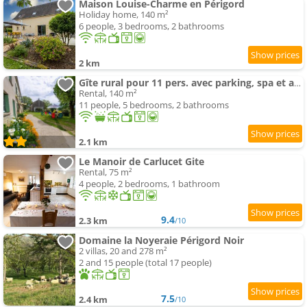
Maison Louise-Charme en Périgord
Holiday home, 140 m²
6 people, 3 bedrooms, 2 bathrooms
2 km
Gîte rural pour 11 pers. avec parking, spa et animaux acceptés - FR-1-616-523
Rental, 140 m²
11 people, 5 bedrooms, 2 bathrooms
2.1 km
Le Manoir de Carlucet Gite
Rental, 75 m²
4 people, 2 bedrooms, 1 bathroom
9.4
2.3 km
/10
Domaine la Noyeraie Périgord Noir
2 villas, 20 and 278 m²
2 and 15 people (total 17 people)
7.5
2.4 km
/10