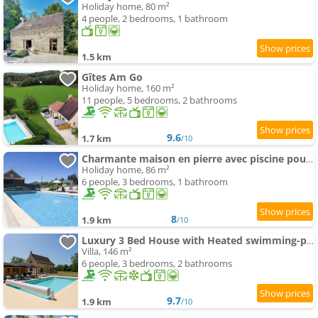
Holiday home, 80 m²
4 people, 2 bedrooms, 1 bathroom
1.5 km
Gîtes Am Go
Holiday home, 160 m²
11 people, 5 bedrooms, 2 bathrooms
9.6
1.7 km
/10
Charmante maison en pierre avec piscine pour 6
Holiday home, 86 m²
6 people, 3 bedrooms, 1 bathroom
8
1.9 km
/10
Luxury 3 Bed House with Heated swimming-poolair conditioning and Boules Pitch
Villa, 146 m²
6 people, 3 bedrooms, 2 bathrooms
9.7
1.9 km
/10