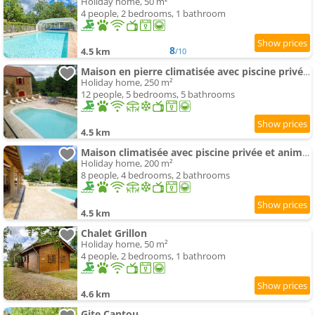
Holiday home, 50 m²
4 people, 2 bedrooms, 1 bathroom
8
4.5 km
/10
Maison en pierre climatisée avec piscine privée en Dordogne - FR-1-616-512
Holiday home, 250 m²
12 people, 5 bedrooms, 5 bathrooms
4.5 km
Maison climatisée avec piscine privée et animaux admis - FR-1-616-515
Holiday home, 200 m²
8 people, 4 bedrooms, 2 bathrooms
4.5 km
Chalet Grillon
Holiday home, 50 m²
4 people, 2 bedrooms, 1 bathroom
4.6 km
Gite Cantou