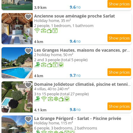
9.6
3.9 km
/10
Ancienne soue aménagée proche Sarlat
Holiday home, 35 m²
2 people, 1 bedroom, 1 bathroom
9.4
4 km
/10
Les Granges Hautes, maisons de vacances, proches de Sarlat avec piscine, parc,
2 holiday home, 50 m²
2 and 3 people (total 5 people)
9.7
4 km
/10
Domaine Jolidetour climatisé, piscine et tennis privés
4 villas, 40 to 240 m²
3 to 15 people (total 27 people)
9.8
4.1 km
/10
La Grange Périgord - Sarlat - Piscine privée
Holiday home, 115 m²
6 people, 3 bedrooms, 2 bathrooms