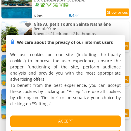
2 to 8 people (total 36 people)
9.4
6 km
/10
Gîte Au petit Touron Sainte Nathalène
Rental, 90 m²
6 people, 2 bedrooms, 2 bathrooms
We care about the privacy of our internet users
9.8
6 km
/10
We use cookies on our site (including third-party
Apartment In Saint Crépin-Et-Carlucet
cookies) to improve the user experience, ensure the
Apartment, 60 m²
proper functioning of the site, perform audience
2 people, 1 bedroom, 1 bathroom
analysis and provide you with the most appropriate
advertising offers.
9.5
6 km
/10
To benefit from the best experience, you can accept
these cookies by clicking on "Accept", refuse all cookies
Pet Friendly Apartment
Apartment, 45 m²
by clicking on "Decline" or personalize your choice by
3 people, 1 bedroom, 1 bathroom
clicking on "Settings".
6 km
ACCEPT