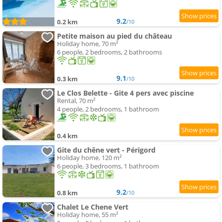
9.2
0.2 km
/10
Petite maison au pied du château
Holiday home, 70 m²
6 people, 2 bedrooms, 2 bathrooms
9.1
0.3 km
/10
Le Clos Belette - Gite 4 pers avec piscine
Rental, 70 m²
4 people, 2 bedrooms, 1 bathroom
0.4 km
Gite du chêne vert - Périgord
Holiday home, 120 m²
6 people, 3 bedrooms, 1 bathroom
9.2
0.8 km
/10
Chalet Le Chene Vert
Holiday home, 55 m²