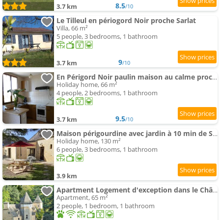
8.5
3.7 km
/10
Le Tilleul en périogord Noir proche Sarlat
Villa, 66 m²
5 people, 3 bedrooms, 1 bathroom
9
3.7 km
/10
En Périgord Noir paulin maison au calme proche
Holiday home, 66 m²
4 people, 2 bedrooms, 1 bathroom
9.5
3.7 km
/10
Maison périgourdine avec jardin à 10 min de Sarlat
Holiday home, 130 m²
6 people, 3 bedrooms, 1 bathroom
3.9 km
Apartment Logement d'exception dans le Château de Lacypierre
Apartment, 65 m²
2 people, 1 bedroom, 1 bathroom