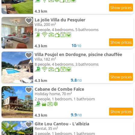
4.3 km
La jolie Villa du Pesquier
Villa, 200 m²
8 people, 4 bedrooms, 5 bathrooms
10
4.3 km
/10
Villa Poujol en Dordogne, piscine chauffée
Villa, 182 m²
8 people, 4 bedrooms, 3 bathrooms
9.8
4.3 km
/10
Cabane de Combe Falce
Holiday home, 70 m²
2 people, 1 bedroom, 1 bathroom
9.9
4.3 km
/10
Gite Lou Cantou - L'albizia
Rental, 35 m²
3 people, 1 bedroom, 1 bathroom