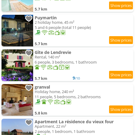
5.7 km
Puymartin
2 holiday home, 45 m²
5 and 6 people (total 11 people)
5.7 km
Gîte de Lendrevie
Rental, 140 m²
6 people, 3 bedrooms, 1 bathroom
9
5.7 km
/10
granval
Holiday home, 240 m²
11 people, 5 bedrooms, 2 bathrooms
5.8 km
Apartment La résidence du vieux four
Apartment, 22 m²
2 people, 1 bedroom, 1 bathroom