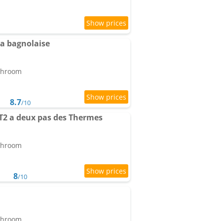
a bagnolaise
athroom
8.7
/10
2 a deux pas des Thermes
athroom
8
/10
athroom