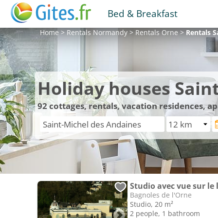
Bed & Breakfast
Home
>
Rentals
Normandy
>
Rentals
Orne
>
Rentals
S
Holiday houses Sain
92
cottages, rentals, vacation residences, a
Studio avec vue sur le 
Bagnoles de l'Orne
Studio, 20 m²
2 people, 1 bathroom