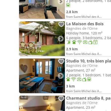
2 people, 2 bedrooms, 1 
2.8 km
from Saint-Michel des Andaines
La Maison des Bois
Bagnoles de l'Orne
Holiday home, 120 m²
6 people, 3 bedrooms, 2 
2.9 km
from Saint-Michel des Andaines
Studio 10, très bien pl
Bagnoles de l'Orne
Apartment, 27 m²
2 people, 1 bedroom, 1 b
3 km
from Saint-Michel des Andaines
Charmant studio 8, park
Bagnoles de l'Orne
Apartment, 23 m²