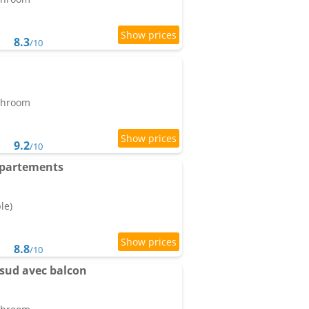
8.3
/10
athroom
9.2
/10
ppartements
le)
8.8
/10
 sud avec balcon