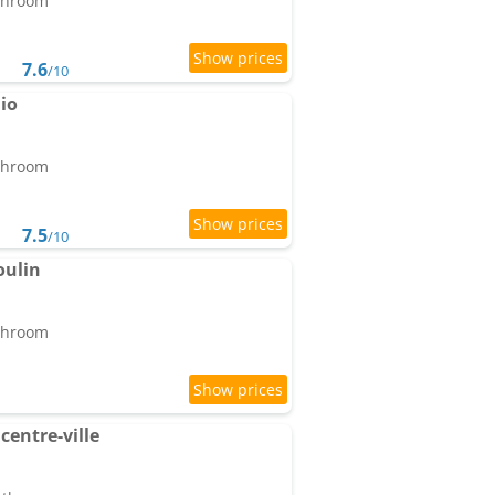
athroom
7.6
/10
io
athroom
7.5
/10
oulin
athroom
centre-ville