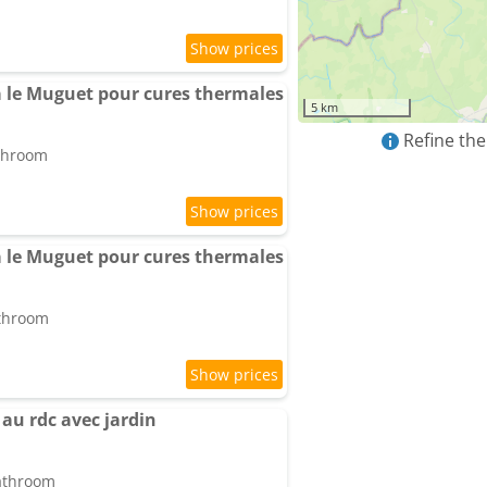
a le Muguet pour cures thermales
5 km
Refine the
athroom
a le Muguet pour cures thermales
athroom
au rdc avec jardin
bathroom