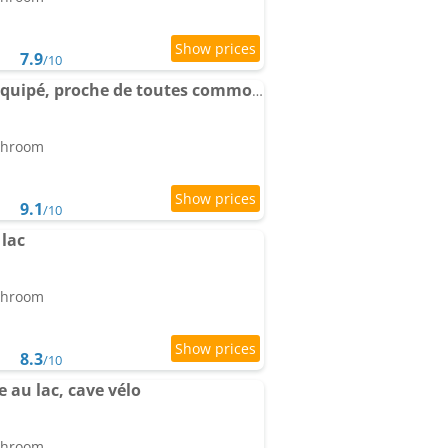
7.9
/10
Apartment neuf tout équipé, proche de toutes commodités
athroom
9.1
/10
lac
athroom
8.3
/10
e au lac, cave vélo
athroom