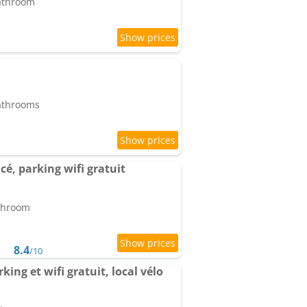
bathroom
bathrooms
acé, parking wifi gratuit
athroom
8.4
/10
ing et wifi gratuit, local vélo