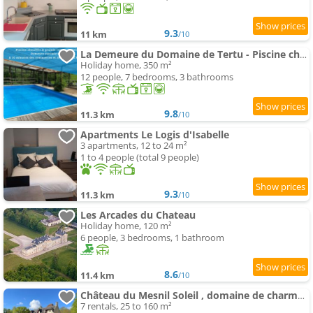
9.3
11 km
/10
La Demeure du Domaine de Tertu - Piscine chauffée - Calme - Forêt
Holiday home, 350 m²
12 people, 7 bedrooms, 3 bathrooms
9.8
11.3 km
/10
Apartments Le Logis d'Isabelle
3 apartments, 12 to 24 m²
1 to 4 people (total 9 people)
9.3
11.3 km
/10
Les Arcades du Chateau
Holiday home, 120 m²
6 people, 3 bedrooms, 1 bathroom
8.6
11.4 km
/10
Château du Mesnil Soleil , domaine de charme et chambres d'hôtes
7 rentals, 25 to 160 m²