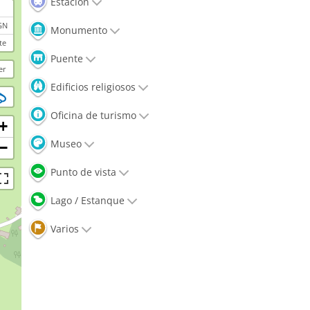
Estación
GN
Monumento
te
Puente
er
Edificios religiosos
Oficina de turismo
+
Museo
−
Punto de vista
Lago / Estanque
Varios