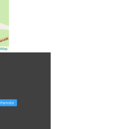
etMap
Permitir