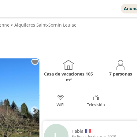
Anunc
ienne
>
Alquileres
Saint-Sornin Leulac
Casa de vacaciones
105
7 personas
m²
WiFi
Televisión
Habla
L
En línea desde may 2023