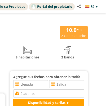
ie su Propiedad
Portal del propietario
ES
▼
10.0
/10
commentarios
2
3 habitaciónes
2 baños
Agregue sus fechas para obtener la tarifa