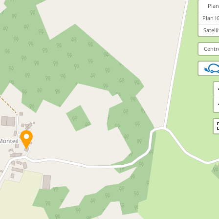
Plan
Plan I
Satelli
Centr