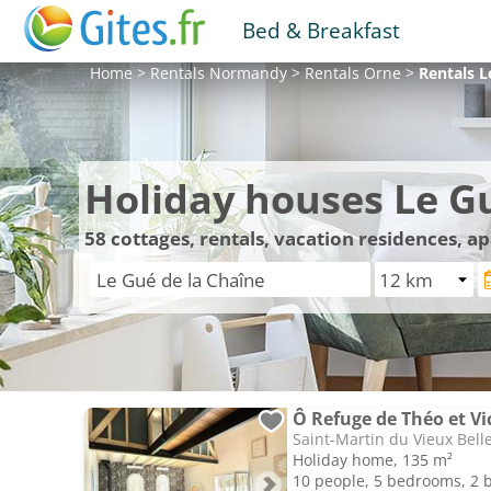
Bed & Breakfast
Home
>
Rentals
Normandy
>
Rentals
Orne
>
Rentals
L
Holiday houses Le G
58
cottages, rentals, vacation residences, a
Ô Refuge de Théo et Vi
Saint-Martin du Vieux Bel
Holiday home, 135 m²
10 people, 5 bedrooms, 2