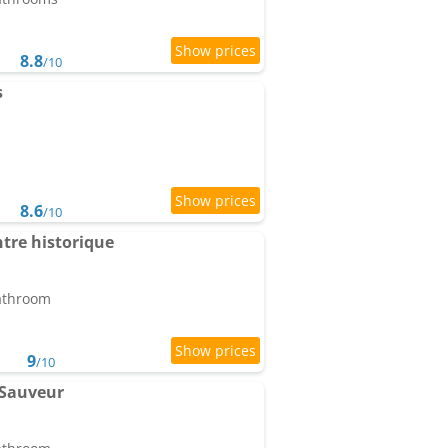
8.8
/10
s
8.6
/10
tre historique
bathroom
9
/10
 Sauveur