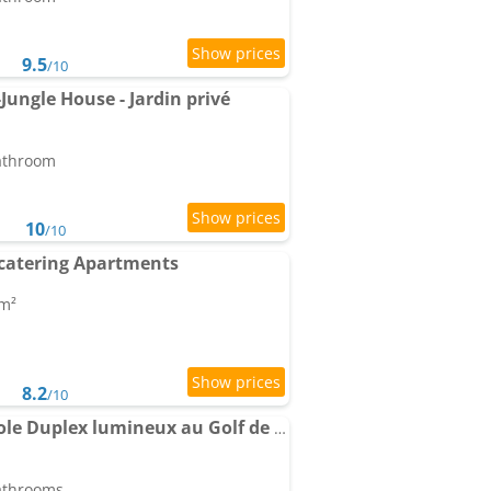
9.5
/10
-Jungle House - Jardin privé
bathroom
10
/10
f-catering Apartments
 m²
8.2
/10
Apartment The 19th Hole Duplex lumineux au Golf de Bellême
bathrooms