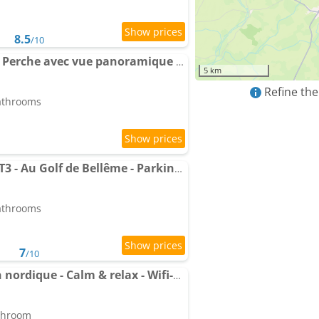
8.5
/10
Magnifique longère du Perche avec vue panoramique et piscine
5 km
Refine the
bathrooms
Apartment La longère T3 - Au Golf de Bellême - Parking - Wifi - 4 Pers
bathrooms
7
/10
Apartment Chalet bain nordique - Calm & relax - Wifi-Netflix-AppleTV-Canal
athroom