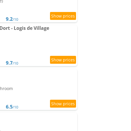
e)
9.2
/10
ort - Logis de Village
9.7
/10
athroom
6.5
/10