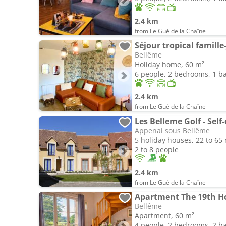
2.4 km
from Le Gué de la Chaîne
Séjour tropical famille
Bellême
Holiday home, 60 m²
6 people, 2 bedrooms, 1 
2.4 km
from Le Gué de la Chaîne
Les Belleme Golf - Sel
Appenai sous Bellême
5 holiday houses, 22 to 65
2 to 8 people
2.4 km
from Le Gué de la Chaîne
Bellême
Apartment, 60 m²
4 people, 2 bedrooms, 2 