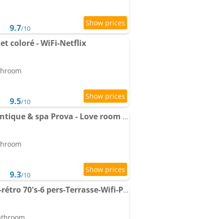
9.7
/10
t coloré - WiFi-Netflix
athroom
9.5
/10
Apartment Suite romantique & spa Prova - Love room - Rétroprojecteur Netflix
athroom
9.3
/10
Apartment Vinyle club-rétro 70's-6 pers-Terrasse-Wifi-Parking
bathroom