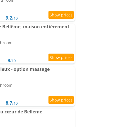
bathroom
9.2
/10
La Dragonne, centre de Bellême, maison entièrement équipée, jardin, vue forêt
athroom
9
/10
ieux - option massage
athroom
8.7
/10
au cœur de Belleme