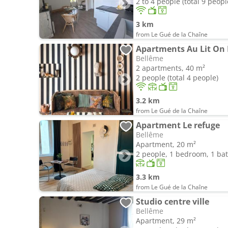
2 to 4 people (total 9 peopl
3 km
from Le Gué de la Chaîne
Apartments Au Lit On D
Bellême
2 apartments, 40 m²
2 people (total 4 people)
3.2 km
from Le Gué de la Chaîne
Apartment Le refuge
Bellême
Apartment, 20 m²
2 people, 1 bedroom, 1 b
3.3 km
from Le Gué de la Chaîne
Studio centre ville
Bellême
Apartment, 29 m²