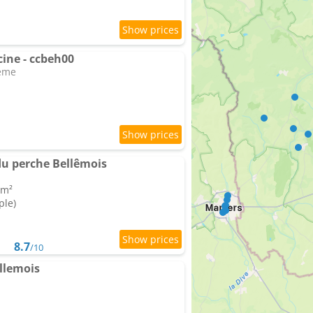
cine - ccbeh00
leme
u perche Bellêmois
 m²
ple)
8.7
/10
llemois