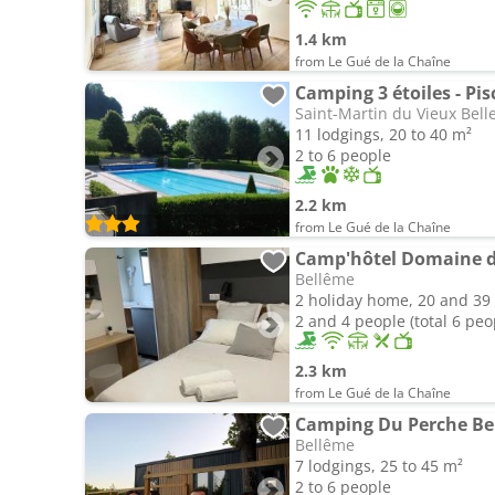
1.4 km
from Le Gué de la Chaîne
Camping 3 étoiles - Pis
Saint-Martin du Vieux Bel
11 lodgings, 20 to 40 m²
2 to 6 people
2.2 km
from Le Gué de la Chaîne
Camp'hôtel Domaine d
Bellême
2 holiday home, 20 and 39
2 and 4 people (total 6 peo
2.3 km
from Le Gué de la Chaîne
Camping Du Perche Be
Bellême
7 lodgings, 25 to 45 m²
2 to 6 people