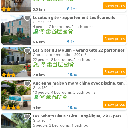
8.1
5.5 km
/10
Location gîte - appartement Les Écureuils
Gite, 90 m²
4 people, 2 bedrooms, 2 bathrooms
9.1
6.6 km
/10
Les Gîtes du Moulin – Grand Gîte 22 personnes
Group accommodation, 300 m²
22 people, 8 bedrooms, 5 bathrooms
10
7.8 km
/10
Ancienne maison maraichine avec piscine, tennis et pétanque
Gite, 180 m²
10 people, 4 bedrooms, 2 bathrooms
10
9 km
/10
Les Sabots Bleus : Gîte l'Angélique, 2 à 6 pers. (3 chambres)
Gite, 80 m²
6 people, 3 bedrooms, 1 bathroom