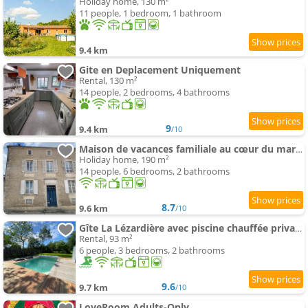
Holiday home, 130 m²
11 people, 1 bedroom, 1 bathroom
9.4 km
Gite en Deplacement Uniquement
Rental, 130 m²
14 people, 2 bedrooms, 4 bathrooms
9
9.4 km
/10
Maison de vacances familiale au cœur du marais poitevin
Holiday home, 190 m²
14 people, 6 bedrooms, 2 bathrooms
8.7
9.6 km
/10
Gîte La Lézardière avec piscine chauffée privative 30 minutes de la Rochelle
Rental, 93 m²
6 people, 3 bedrooms, 2 bathrooms
9.6
9.7 km
/10
LoveRoom Adults-Only