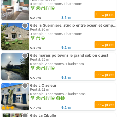
4 people, 1 bedroom, 1 bathroom
8.1
5.2 km
/10
Gite la Guérinière, studio entre océan et campagne !
Rental, 36 m²
3 people, 1 bedroom, 1 bathroom
9.2
5.3 km
/10
Gîte marais poitevins le grand sablon ouest
Rental, 95 m²
6 people, 2 bedrooms, 1 bathroom
9.3
5.5 km
/10
Gîte L'Oiseleur
Rental, 92 m²
6 people, 3 bedrooms, 2 bathrooms
9.2
5.7 km
/10
Gîte La Cibulle