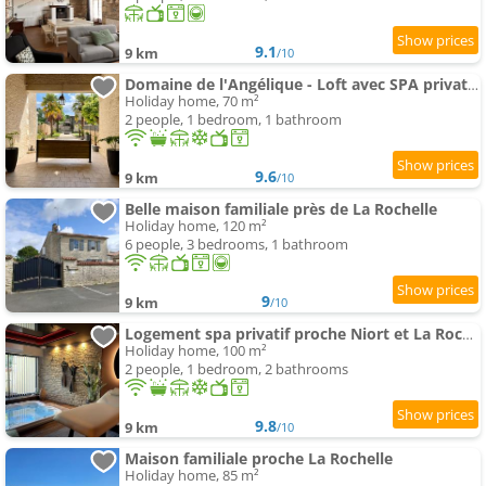
9.1
9 km
/10
Domaine de l'Angélique - Loft avec SPA privatif - Marais poitevin entre Niort et La Rochelle
Holiday home, 70 m²
2 people, 1 bedroom, 1 bathroom
9.6
9 km
/10
Belle maison familiale près de La Rochelle
Holiday home, 120 m²
6 people, 3 bedrooms, 1 bathroom
9
9 km
/10
Logement spa privatif proche Niort et La Rochelle
Holiday home, 100 m²
2 people, 1 bedroom, 2 bathrooms
9.8
9 km
/10
Maison familiale proche La Rochelle
Holiday home, 85 m²