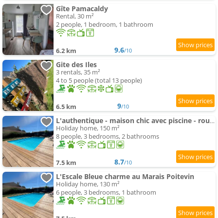
Gîte Pamacaldy
Rental, 30 m²
2 people, 1 bedroom, 1 bathroom
9.6
6.2 km
/10
Gite des Iles
3 rentals, 35 m²
4 to 5 people (total 13 people)
9
6.5 km
/10
L'authentique - maison chic avec piscine - rouge
Holiday home, 150 m²
8 people, 3 bedrooms, 2 bathrooms
8.7
7.5 km
/10
L'Escale Bleue charme au Marais Poitevin
Holiday home, 130 m²
6 people, 3 bedrooms, 1 bathroom