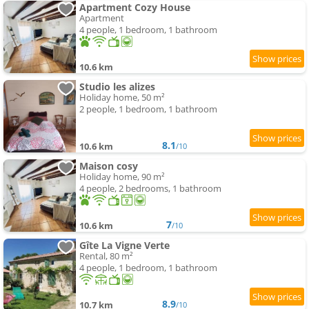
Apartment Cozy House
Apartment
4 people, 1 bedroom, 1 bathroom
10.6 km
Studio les alizes
Holiday home, 50 m²
2 people, 1 bedroom, 1 bathroom
8.1
10.6 km
/10
Maison cosy
Holiday home, 90 m²
4 people, 2 bedrooms, 1 bathroom
7
10.6 km
/10
Gîte La Vigne Verte
Rental, 80 m²
4 people, 1 bedroom, 1 bathroom
8.9
10.7 km
/10