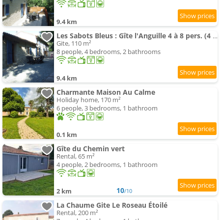
9.4 km
Les Sabots Bleus : Gîte l'Anguille 4 à 8 pers. (4 chambres)
Gite, 110 m²
8 people, 4 bedrooms, 2 bathrooms
9.4 km
Charmante Maison Au Calme
Holiday home, 170 m²
6 people, 3 bedrooms, 1 bathroom
0.1 km
Gîte du Chemin vert
Rental, 65 m²
4 people, 2 bedrooms, 1 bathroom
10
2 km
/10
La Chaume Gite Le Roseau Étoilé
Rental, 200 m²