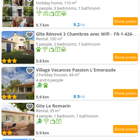
Holiday home, 110 m²
6 people, 3 bedrooms, 1 bathroom
9.2
5.7 km
/10
Gîte Rénové 3 Chambres avec Wifi - FR-1-426-600
Rental, 100 m²
5 people, 2 bedrooms, 1 bathroom
5.8 km
Village Vacances Passion L'Emeraude
2 holiday houses, 44 m²
4 and 6 people
8.9
5.9 km
/10
Gite Le Romarin
Rental, 35 m²
4 people, 1 bedroom, 1 bathroom
5.9 km