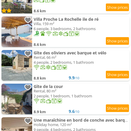
8.6 km
Villa Proche La Rochelle ile de ré
Villa, 159 m²
6 people, 3 bedrooms, 2 bathrooms
8.6 km
Gîte des oliviers avec barque et vélo
Rental, 66 m²
4 people, 2 bedrooms, 1 bathroom
9.9
8.8 km
/10
Gîte de la cour
Rental, 80 m²
2 people, 1 bedroom, 1 bathroom
9.6
8.9 km
/10
Une maraîchine en bord de conche avec barque sans linge de maison
Holiday home, 120 m²
9 people, 4 bedrooms, 2 bathrooms