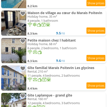
8.2 km
Maison de village au cœur du Marais Poitevin
Holiday home, 35 m²
4 people, 1 bathroom
9.5
8.3 km
/10
Petite maison chez l habitant
Holiday home, 68 m²
6 people, 2 bedrooms, 1 bathroom
9.6
8.3 km
/10
Gîte familial Marais Poitevin Les glycines
Rental, 210 m²
11 people, 4 bedrooms, 2 bathrooms
8.4 km
Gite Laplanque - grand gîte
Rental, 160 m²
12 people, 4 bedrooms, 3 bathrooms