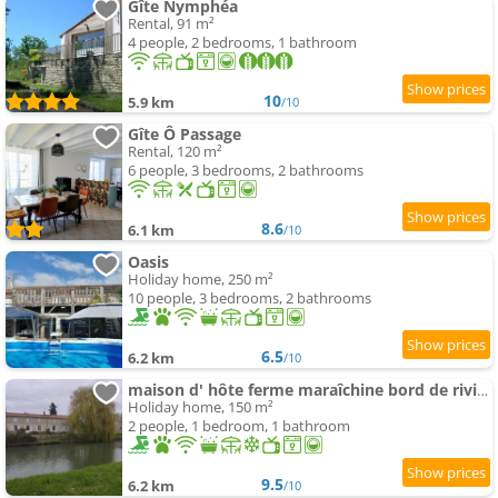
Gîte Nymphéa
Rental, 91 m²
4 people, 2 bedrooms, 1 bathroom
10
5.9 km
/10
Gîte Ô Passage
Rental, 120 m²
6 people, 3 bedrooms, 2 bathrooms
8.6
6.1 km
/10
Oasis
Holiday home, 250 m²
10 people, 3 bedrooms, 2 bathrooms
6.5
6.2 km
/10
maison d' hôte ferme maraîchine bord de rivière
Holiday home, 150 m²
2 people, 1 bedroom, 1 bathroom
9.5
6.2 km
/10