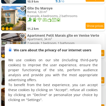
9.3
10.9 km
/10
Gîte Du Maroye
Rental, 120 m²
9 people, 4 bedrooms, 2 bathrooms
11.2 km
Apartment Petit Marais gîte en Venise Verte
Apartment, 34 m²
2 people, 1 bedroom, 1 bathroom
We care about the privacy of our internet users
8.5
11.3 km
/10
We use cookies on our site (including third-party
La maison du bonheur
cookies) to improve the user experience, ensure the
Holiday home, 30 m²
proper functioning of the site, perform audience
2 people, 1 bedroom, 1 bathroom
analysis and provide you with the most appropriate
advertising offers.
9
11.3 km
/10
To benefit from the best experience, you can accept
these cookies by clicking on "Accept", refuse all cookies
Marais poitevin, Gîte D'andréa
Rental, 150 m²
by clicking on "Decline" or personalize your choice by
11 people, 4 bedrooms, 2 bathrooms
clicking on "Settings".