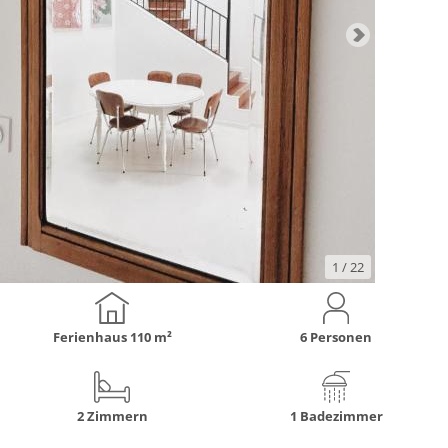
1
/ 22
Ferienhaus
110 m²
6 Personen
2 Zimmern
1 Badezimmer