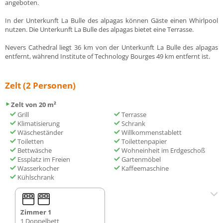
angeboten.
In der Unterkunft La Bulle des alpagas können Gäste einen Whirlpool
nutzen. Die Unterkunft La Bulle des alpagas bietet eine Terrasse.
Nevers Cathedral liegt 36 km von der Unterkunft La Bulle des alpagas
entfernt, während Institute of Technology Bourges 49 km entfernt ist.
Zelt (2 Personen)
Zelt von 20 m²
Grill
Terrasse
Klimatisierung
Schrank
Wäscheständer
Willkommenstablett
Toiletten
Toilettenpapier
Bettwäsche
Wohneinheit im Erdgeschoß
Essplatz im Freien
Gartenmöbel
Wasserkocher
Kaffeemaschine
Kühlschrank
Zimmer 1
1 Doppelbett