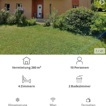
1
/ 41
Vermietung
260 m²
10 Personen
4 Zimmern
2 Badezimmer
Klimatisierung
Wlan
Fernsehen