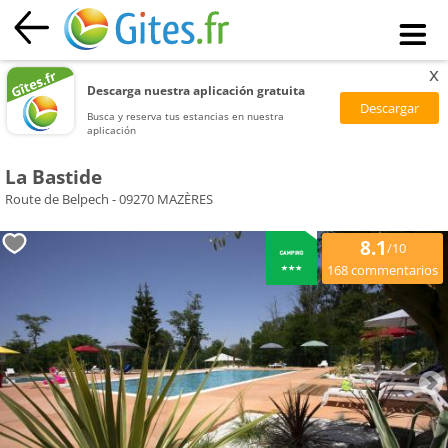
x
Descarga nuestra aplicación gratuita
Busca y reserva tus estancias en nuestra
aplicación
La Bastide
Route de Belpech - 09270 MAZÈRES
8.1
/10
commentarios
168