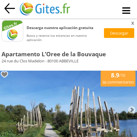
x
Descarga nuestra aplicación gratuita
Busca y reserva tus estancias en nuestra
aplicación
Apartamento L’Oree de la Bouvaque
24 rue du Clos Madelon - 80100 ABBEVILLE
8.9
/10
commentarios
36