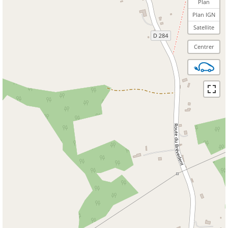
Plan
Plan IGN
Satellite
Centrer