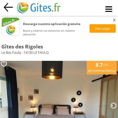
x
Descarga nuestra aplicación gratuita
Busca y reserva tus estancias en nuestra
aplicación
Gîtes des Rigoles
Le Bas Faulq - 14130 LE FAULQ
8.7
/10
commentarios
89