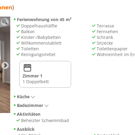
onen)
Ferienwohnung von 45 m²
Doppelhaushälfte
Terrasse
Balkon
Fernsehen
Kinder-/Babybetten
Schrank
Willkommenstablett
Sitzecke
Toiletten
Toilettenpapier
Reinigungsmittel
Wohneinheit im E
Zimmer 1
1 Doppelbett
Küche
Badezimmer
Aktivitäten
Beheizter Schwimmbad
Ausblick