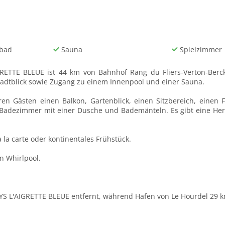
nbad
Sauna
Spielzimmer
GRETTE BLEUE ist 44 km von Bahnhof Rang du Fliers-Verton-Berck
tadtblick sowie Zugang zu einem Innenpool und einer Sauna.
n Gästen einen Balkon, Gartenblick, einen Sitzbereich, einen F
 Badezimmer mit einer Dusche und Bademänteln. Es gibt eine Her
la carte oder kontinentales Frühstück.
n Whirlpool.
S L'AIGRETTE BLEUE entfernt, während Hafen von Le Hourdel 29 km 