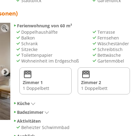
Stadtblick
Gartenblick
sonen)
Ferienwohnung von 60 m²
Doppelhaushälfte
Terrasse
Balkon
Fernsehen
Schrank
Wäscheständer
Sitzecke
Schreibtisch
Toilettenpapier
Bettwäsche
Wohneinheit im Erdgeschoß
Gartenmöbel
Zimmer 1
Zimmer 2
1 Doppelbett
1 Doppelbett
Küche
Badezimmer
Aktivitäten
Beheizter Schwimmbad