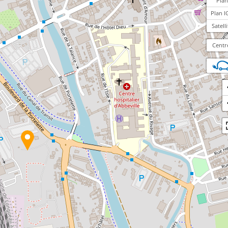
Plan
Plan I
Satelli
Centr