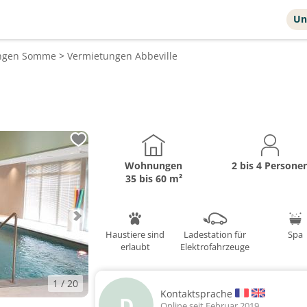
Un
ngen
Somme
>
Vermietungen
Abbeville
Wohnungen
2 bis 4 Persone
35 bis 60 m²
Haustiere sind
Ladestation für
Spa
erlaubt
Elektrofahrzeuge
1
/ 20
Kontaktsprache
D
Online seit Februar 2019