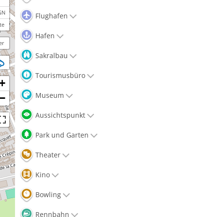
GN
Flughafen
te
Hafen
er
Sakralbau
Tourismusbüro
+
Museum
−
Aussichtspunkt
Park und Garten
Theater
Kino
Bowling
Rennbahn