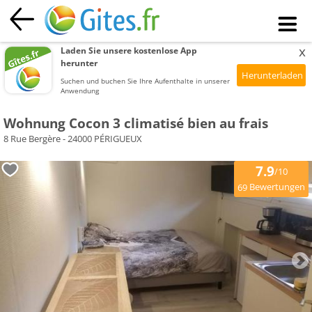
x
Laden Sie unsere kostenlose App
herunter
Suchen und buchen Sie Ihre Aufenthalte in unserer
Anwendung
Wohnung Cocon 3 climatisé bien au frais
8 Rue Bergère - 24000 PÉRIGUEUX
7.9
/10
Bewertungen
69