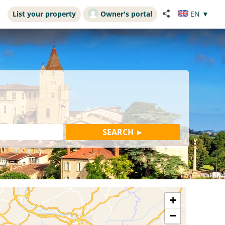
List your property
Owner's portal
EN
▼
+
−