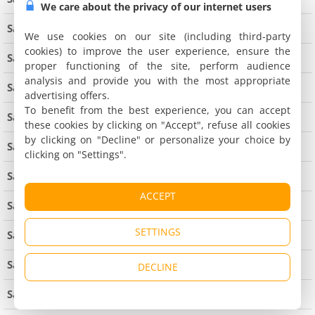
We care about the privacy of our internet users
Saint-André d'Hébertot
7 km from Pont-l'Évêque
We use cookies on our site (including third-party
cookies) to improve the user experience, ensure the
Saint-André sur Orne
proper functioning of the site, perform audience
analysis and provide you with the most appropriate
Saint-Arnoult
advertising offers.
To benefit from the best experience, you can accept
Saint-Aubin d'Arquenay
these cookies by clicking on "Accept", refuse all cookies
by clicking on "Decline" or personalize your choice by
Saint-Aubin des Bois
clicking on "Settings".
Saint-Aubin sur Mer
5 km from Courseulles-sur-Mer
ACCEPT
Saint-Côme de Fresné
2.1 km from Arromanches les Bains
SETTINGS
Saint-Contest
Saint-Cyr du Ronceray
DECLINE
Saint-Désir