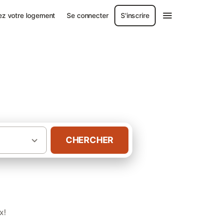
ez votre logement
Se connecter
S'inscrire
trieux
CHERCHER
·
s-d'Armor
Gîtes à Saint-Quay-Portrieux
x!