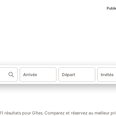
Publi
s de vacances à Saint-Quay-Por
Arrivée
Départ
Invités
·
·
·
Gîtes et locations de vacances
France
Bretagne
Cote
11 résultats pour Gîtes. Comparez et réservez au meilleur pri