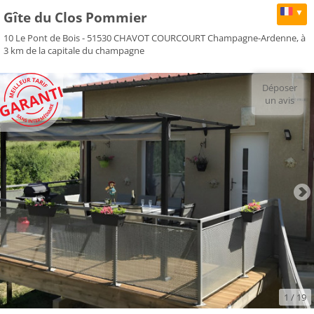
▼
Gîte du Clos Pommier
10 Le Pont de Bois - 51530 CHAVOT COURCOURT Champagne-Ardenne, à
3 km de la capitale du champagne
Déposer
un avis
1
/ 19