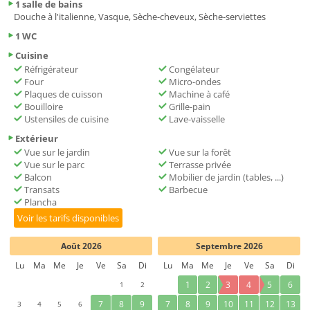
1 salle de bains
Douche à l'italienne, Vasque, Sèche-cheveux, Sèche-serviettes
1 WC
Cuisine
Réfrigérateur
Congélateur
Four
Micro-ondes
Plaques de cuisson
Machine à café
Bouilloire
Grille-pain
Ustensiles de cuisine
Lave-vaisselle
Extérieur
Vue sur le jardin
Vue sur la forêt
Vue sur le parc
Terrasse privée
Balcon
Mobilier de jardin (tables, ...)
Transats
Barbecue
Plancha
Voir les tarifs disponibles
Août 2026
Septembre 2026
Lu
Ma
Me
Je
Ve
Sa
Di
Lu
Ma
Me
Je
Ve
Sa
Di
1
2
1
2
3
4
5
6
3
4
5
6
7
8
9
7
8
9
10
11
12
13