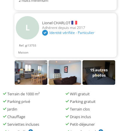
2 nuits minimum
Lionel CHARLOT
L
Adhérent depuis mai 2017
Identité vérifiée - Particulier
Ref. gi13755
Maison
15
autres
photos
Terrain de 1000 m²
WiFi gratuit
Parking privé
Parking gratuit
Jardin
Terrain clos
Chauffage
Draps inclus
Serviettes incluses
Petit-déjeuner