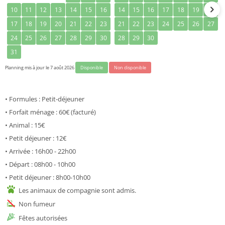
10
11
12
13
14
15
16
14
15
16
17
18
19
20
17
18
19
20
21
22
23
21
22
23
24
25
26
27
24
25
26
27
28
29
30
28
29
30
31
Planning mis à jour le 7 août 2026
Disponible
Non disponible
• Formules : Petit-déjeuner
• Forfait ménage : 60€ (facturé)
• Animal : 15€
• Petit déjeuner : 12€
• Arrivée : 16h00 - 22h00
• Départ : 08h00 - 10h00
• Petit déjeuner : 8h00-10h00
Les animaux de compagnie sont admis.
Non fumeur
Fêtes autorisées