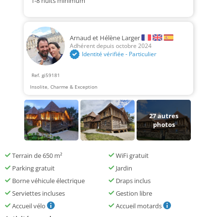
1-8 nuits minimum
Arnaud et Hélène Larger
Adhérent depuis octobre 2024
Identité vérifiée - Particulier
Ref. gi59181
Insolite, Charme & Exception
27
autres
photos
Terrain de 650 m²
WiFi gratuit
Parking gratuit
Jardin
Borne véhicule électrique
Draps inclus
Serviettes incluses
Gestion libre
Accueil vélo
Accueil motards