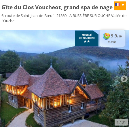
▼
Gîte du Clos Voucheot, grand spa de nage
6, route de Saint-Jean-de-Bœuf - 21360 LA BUSSIÈRE SUR OUCHE Vallée de
l'Ouche
9.9
/10
9 avis
1
/ 31