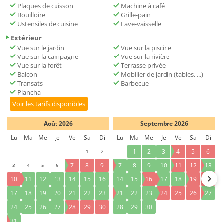
Plaques de cuisson
Machine à café
Bouilloire
Grille-pain
Ustensiles de cuisine
Lave-vaisselle
Extérieur
Vue sur le jardin
Vue sur la piscine
Vue sur la campagne
Vue sur la rivière
Vue sur la forêt
Terrasse privée
Balcon
Mobilier de jardin (tables, ...)
Transats
Barbecue
Plancha
Voir les tarifs disponibles
Août 2026
Septembre 2026
Lu
Ma
Me
Je
Ve
Sa
Di
Lu
Ma
Me
Je
Ve
Sa
Di
1
2
1
2
3
4
5
6
3
4
5
6
7
8
9
7
8
9
10
11
12
13
10
11
12
13
14
15
16
14
15
16
17
18
19
20
17
18
19
20
21
22
23
21
22
23
24
25
26
27
24
25
26
27
28
29
30
28
29
30
31