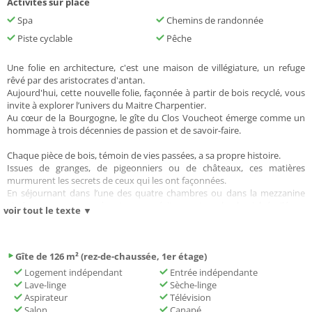
Activités sur place
Spa
Chemins de randonnée
Piste cyclable
Pêche
Une folie en architecture, c'est une maison de villégiature, un refuge
rêvé par des aristocrates d'antan.
Aujourd'hui, cette nouvelle folie, façonnée à partir de bois recyclé, vous
invite à explorer l’univers du Maitre Charpentier.
Au cœur de la Bourgogne, le gîte du Clos Voucheot émerge comme un
hommage à trois décennies de passion et de savoir-faire.
Chaque pièce de bois, témoin de vies passées, a sa propre histoire.
Issues de granges, de pigeonniers ou de châteaux, ces matières
murmurent les secrets de ceux qui les ont façonnées.
En séjournant dans l’une des quatre chambres ou dans la mezzanine
vitrée, vous pourrez écouter ces récits, contempler le ciel étoilé ou
voir tout le texte ▼
plonger dans les eaux apaisantes du spa.
Ici, chaque moment devient une page blanche, prête à être remplie de
vos aventures.
Gîte de 126 m² (rez-de-chaussée, 1er étage)
Arnaud, le charpentier, célèbre le travail manuel, une ode à ceux qui
Logement indépendant
Entrée indépendante
s’engagent avec passion.
Lave-linge
Sèche-linge
Entre découvertes locales et confidences partagées, laissez-vous
Aspirateur
Télévision
envoûter par la nature environnante, le chant des oiseaux et le brame
Salon
Canapé